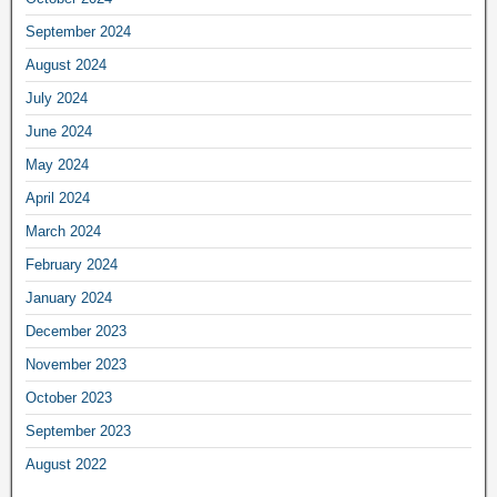
September 2024
August 2024
July 2024
June 2024
May 2024
April 2024
March 2024
February 2024
January 2024
December 2023
November 2023
October 2023
September 2023
August 2022