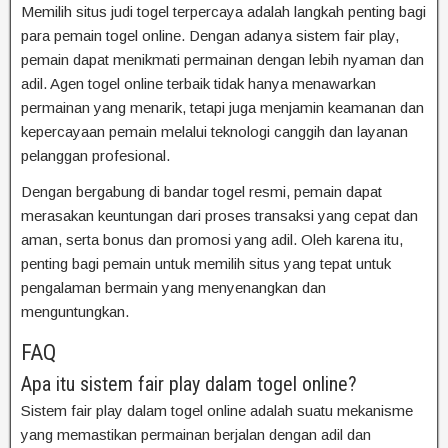
Memilih
situs judi togel terpercaya
adalah langkah penting bagi
para pemain togel online. Dengan adanya sistem fair play,
pemain dapat menikmati permainan dengan lebih nyaman dan
adil.
Agen togel online terbaik
tidak hanya menawarkan
permainan yang menarik, tetapi juga menjamin keamanan dan
kepercayaan pemain melalui teknologi canggih dan layanan
pelanggan profesional.
Dengan bergabung di
bandar togel resmi
, pemain dapat
merasakan keuntungan dari proses transaksi yang cepat dan
aman, serta bonus dan promosi yang adil. Oleh karena itu,
penting bagi pemain untuk memilih situs yang tepat untuk
pengalaman bermain yang menyenangkan dan
menguntungkan.
FAQ
Apa itu sistem fair play dalam togel online?
Sistem fair play dalam togel online adalah suatu mekanisme
yang memastikan permainan berjalan dengan adil dan