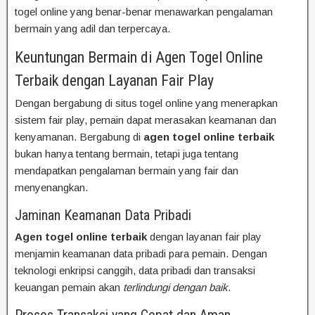
togel online yang benar-benar menawarkan pengalaman
bermain yang adil dan terpercaya.
Keuntungan Bermain di Agen Togel Online
Terbaik dengan Layanan Fair Play
Dengan bergabung di situs togel online yang menerapkan
sistem fair play, pemain dapat merasakan keamanan dan
kenyamanan. Bergabung di
agen togel online terbaik
bukan hanya tentang bermain, tetapi juga tentang
mendapatkan pengalaman bermain yang fair dan
menyenangkan.
Jaminan Keamanan Data Pribadi
Agen togel online terbaik
dengan layanan fair play
menjamin keamanan data pribadi para pemain. Dengan
teknologi enkripsi canggih, data pribadi dan transaksi
keuangan pemain akan
terlindungi dengan baik
.