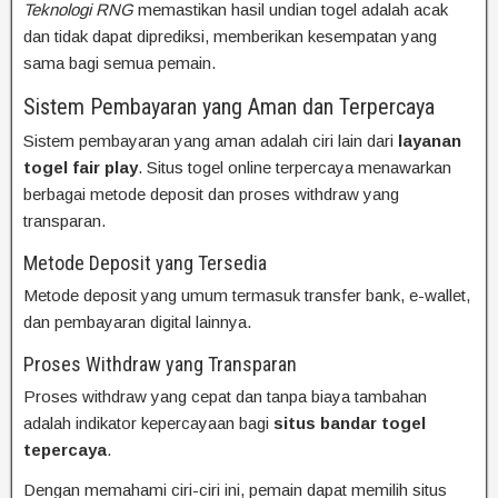
Teknologi RNG
memastikan hasil undian togel adalah acak
dan tidak dapat diprediksi, memberikan kesempatan yang
sama bagi semua pemain.
Sistem Pembayaran yang Aman dan Terpercaya
Sistem pembayaran yang aman adalah ciri lain dari
layanan
togel fair play
. Situs togel online terpercaya menawarkan
berbagai metode deposit dan proses withdraw yang
transparan.
Metode Deposit yang Tersedia
Metode deposit yang umum termasuk transfer bank, e-wallet,
dan pembayaran digital lainnya.
Proses Withdraw yang Transparan
Proses withdraw yang cepat dan tanpa biaya tambahan
adalah indikator kepercayaan bagi
situs bandar togel
tepercaya
.
Dengan memahami ciri-ciri ini, pemain dapat memilih situs