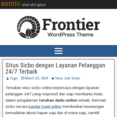
KOITOTO
situs slot gacor
Situs Sicbo dengan Layanan Pelanggan
24/7 Terbaik
7xgyr
March 23, 2024
Situs Judi Sicbo
Temukan situs sicbo online terpercaya dengan layanan
pelanggan 24/7 yang responsif dan siap membantu Anda
dalam pengalaman
taruhan dadu online
terbaik. Bermain
sicbo secara
bandar togel online
memberikan keuntungan
kemudahan akses kapan saja dan di mana saja, sambil