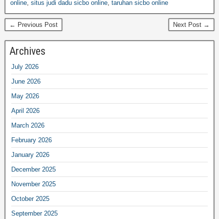
online
,
situs judi dadu sicbo online
,
taruhan sicbo online
← Previous Post
Next Post →
Archives
July 2026
June 2026
May 2026
April 2026
March 2026
February 2026
January 2026
December 2025
November 2025
October 2025
September 2025