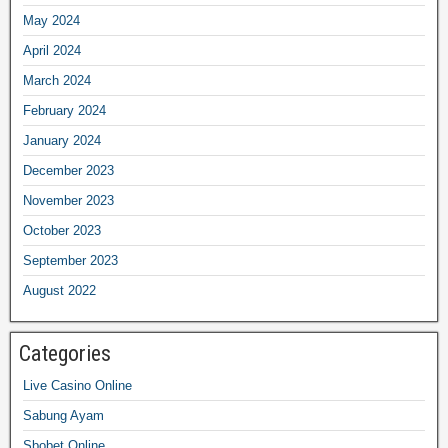
May 2024
April 2024
March 2024
February 2024
January 2024
December 2023
November 2023
October 2023
September 2023
August 2022
Categories
Live Casino Online
Sabung Ayam
Sbobet Online