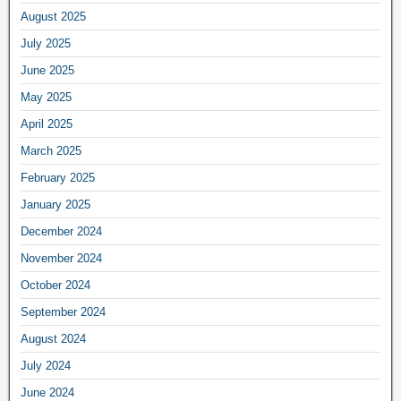
August 2025
July 2025
June 2025
May 2025
April 2025
March 2025
February 2025
January 2025
December 2024
November 2024
October 2024
September 2024
August 2024
July 2024
June 2024