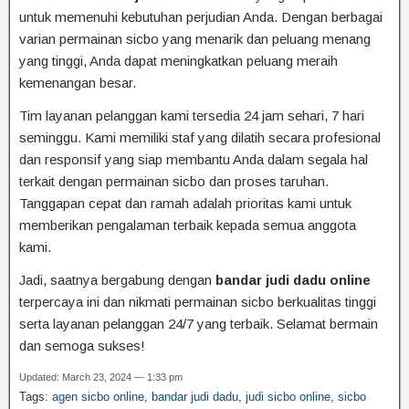
untuk memenuhi kebutuhan perjudian Anda. Dengan berbagai
varian permainan sicbo yang menarik dan peluang menang
yang tinggi, Anda dapat meningkatkan peluang meraih
kemenangan besar.
Tim layanan pelanggan kami tersedia 24 jam sehari, 7 hari
seminggu. Kami memiliki staf yang dilatih secara profesional
dan responsif yang siap membantu Anda dalam segala hal
terkait dengan permainan sicbo dan proses taruhan.
Tanggapan cepat dan ramah adalah prioritas kami untuk
memberikan pengalaman terbaik kepada semua anggota
kami.
Jadi, saatnya bergabung dengan
bandar judi dadu online
terpercaya ini dan nikmati permainan sicbo berkualitas tinggi
serta layanan pelanggan 24/7 yang terbaik. Selamat bermain
dan semoga sukses!
Updated: March 23, 2024 — 1:33 pm
Tags:
agen sicbo online
,
bandar judi dadu
,
judi sicbo online
,
sicbo