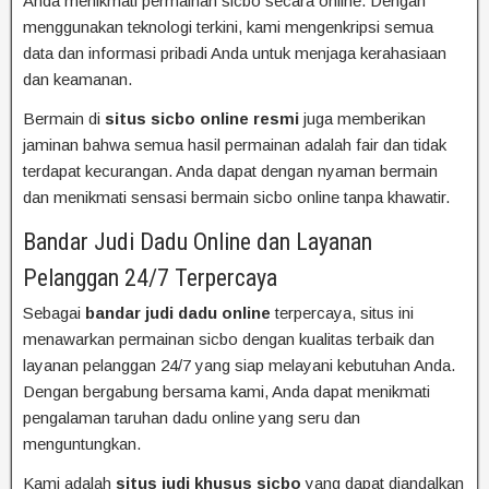
Anda menikmati permainan sicbo secara online. Dengan
menggunakan teknologi terkini, kami mengenkripsi semua
data dan informasi pribadi Anda untuk menjaga kerahasiaan
dan keamanan.
Bermain di
situs sicbo online resmi
juga memberikan
jaminan bahwa semua hasil permainan adalah fair dan tidak
terdapat kecurangan. Anda dapat dengan nyaman bermain
dan menikmati sensasi bermain sicbo online tanpa khawatir.
Bandar Judi Dadu Online dan Layanan
Pelanggan 24/7 Terpercaya
Sebagai
bandar judi dadu online
terpercaya, situs ini
menawarkan permainan sicbo dengan kualitas terbaik dan
layanan pelanggan 24/7 yang siap melayani kebutuhan Anda.
Dengan bergabung bersama kami, Anda dapat menikmati
pengalaman taruhan dadu online yang seru dan
menguntungkan.
Kami adalah
situs judi khusus sicbo
yang dapat diandalkan