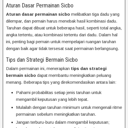
Aturan Dasar Permainan Sicbo
Aturan dasar permainan sicbo
melibatkan tiga dadu yang
dilempar, dan pemain harus menebak hasil kombinasi dadu.
Taruhan dapat dibuat untuk beberapa hasil, seperti total angka,
angka tertentu, atau kombinasi tertentu dari dadu. Dalam hal
ini, penting bagi pemain untuk mempelajari ruangan taruhan
dengan baik agar tidak tersesat saat permainan berlangsung.
Tips dan Strategi Bermain Sicbo
Dalam permainan ini, menerapkan
tips dan strategi
bermain sicbo
dapat membantu meningkatkan peluang
menang. Beberapa tips yang direkomendasikan antara lain:
Pahami probabilitas setiap jenis taruhan untuk
mengambil keputusan yang lebih tepat.
Mulailah dengan taruhan minimum untuk mengenali ritme
permainan sebelum meningkatkan taruhan.
Jangan terburu-buru dalam mengambil keputusan;