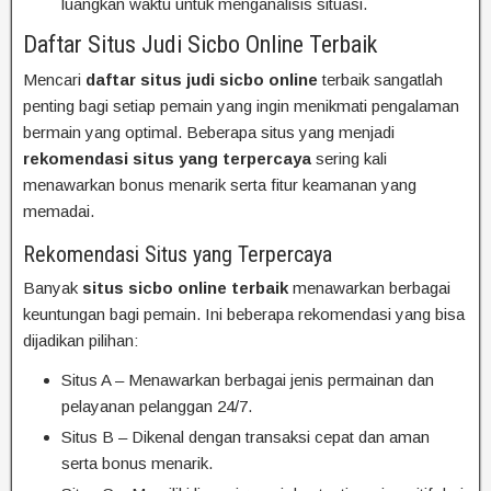
luangkan waktu untuk menganalisis situasi.
Daftar Situs Judi Sicbo Online Terbaik
Mencari
daftar situs judi sicbo online
terbaik sangatlah
penting bagi setiap pemain yang ingin menikmati pengalaman
bermain yang optimal. Beberapa situs yang menjadi
rekomendasi situs yang terpercaya
sering kali
menawarkan bonus menarik serta fitur keamanan yang
memadai.
Rekomendasi Situs yang Terpercaya
Banyak
situs sicbo online terbaik
menawarkan berbagai
keuntungan bagi pemain. Ini beberapa rekomendasi yang bisa
dijadikan pilihan:
Situs A – Menawarkan berbagai jenis permainan dan
pelayanan pelanggan 24/7.
Situs B – Dikenal dengan transaksi cepat dan aman
serta bonus menarik.