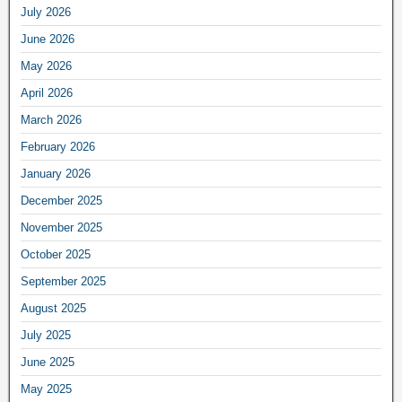
July 2026
June 2026
May 2026
April 2026
March 2026
February 2026
January 2026
December 2025
November 2025
October 2025
September 2025
August 2025
July 2025
June 2025
May 2025