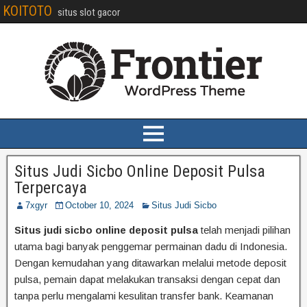
KOITOTO
situs slot gacor
Situs Judi Sicbo Online Deposit Pulsa
Terpercaya
7xgyr
October 10, 2024
Situs Judi Sicbo
Situs judi sicbo online deposit pulsa
telah menjadi pilihan
utama bagi banyak penggemar permainan dadu di Indonesia.
Dengan kemudahan yang ditawarkan melalui metode deposit
pulsa, pemain dapat melakukan transaksi dengan cepat dan
tanpa perlu mengalami kesulitan transfer bank. Keamanan