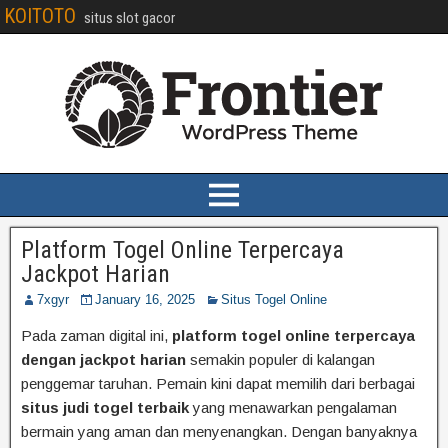
KOITOTO
situs slot gacor
Platform Togel Online Terpercaya
Jackpot Harian
7xgyr
January 16, 2025
Situs Togel Online
Pada zaman digital ini,
platform togel online terpercaya
dengan jackpot harian
semakin populer di kalangan
penggemar taruhan. Pemain kini dapat memilih dari berbagai
situs judi togel terbaik
yang menawarkan pengalaman
bermain yang aman dan menyenangkan. Dengan banyaknya