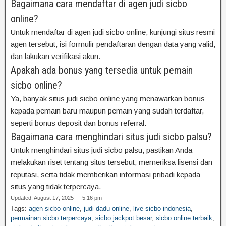
Bagaimana cara mendaftar di agen judi sicbo
online?
Untuk mendaftar di agen judi sicbo online, kunjungi situs resmi
agen tersebut, isi formulir pendaftaran dengan data yang valid,
dan lakukan verifikasi akun.
Apakah ada bonus yang tersedia untuk pemain
sicbo online?
Ya, banyak situs judi sicbo online yang menawarkan bonus
kepada pemain baru maupun pemain yang sudah terdaftar,
seperti bonus deposit dan bonus referral.
Bagaimana cara menghindari situs judi sicbo palsu?
Untuk menghindari situs judi sicbo palsu, pastikan Anda
melakukan riset tentang situs tersebut, memeriksa lisensi dan
reputasi, serta tidak memberikan informasi pribadi kepada
situs yang tidak terpercaya.
Updated: August 17, 2025 — 5:16 pm
Tags:
agen sicbo online
,
judi dadu online
,
live sicbo indonesia
,
permainan sicbo terpercaya
,
sicbo jackpot besar
,
sicbo online terbaik
,