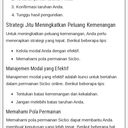
Konfirmasi taruhan Anda.
Tunggu hasil pengundian.
Strategi Jitu Meningkatkan Peluang Kemenangan
Untuk meningkatkan peluang kemenangan, Anda perlu
menerapkan strategi yang tepat. Berikut beberapa tips:
Kelola modal Anda dengan efektif.
Memahami pola permainan Sicbo.
Manajemen Modal yang Efektif
Manajemen modal yang efektif adalah kunci untuk bertahan
dalam permainan Sicbo online. Berikut beberapa tips:
Tentukan batas kemenangan dan kekalahan.
Jangan melebihi batas taruhan Anda.
Memahami Pola Permainan
Memahami pola permainan Sicbo dapat membantu Anda
membuat keputusan yang lebih tepat. Berikut beberapa hal