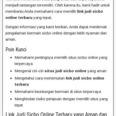
menjadi tantangan tersendiri. Oleh karena itu, kami hadir untuk
membantu Anda memahami cara memilih
link judi sicbo
online terbaru
yang tepat.
Dengan informasi yang kami berikan, Anda dapat menikmati
pengalaman bermain sicbo online dengan lebih nyaman dan
aman.
Poin Kunci
Memahami pentingnya memilih situs sicbo online yang
terpercaya
Mengenal ciri-ciri
situs judi sicbo online
yang aman
Mengetahui cara menemukan
link judi sicbo online
terbaru
Memahami keuntungan bermain di situs terpercaya
Menghindari risiko penipuan dengan memilih situs yang
tepat
Link Judi Sicbo Online Terbaru yang Aman dan