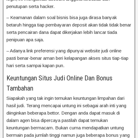
penutupan serta hacker.
– Keamanan dalam soal bisnis bisa juga dirasa banyak
betaruh hingga tiap pembayaran deposit akan tidak tidak benar
serta pencairan dana dapat dikerjakan lebih lancar tiada
penipuan apa saja.
– Adanya link preferensi yang dipunyai website judi online
pasti benar-benar aman beri kelapangan akses situs tiap-tiap
hari serta sampai kapan pun.
Keuntungan Situs Judi Online Dan Bonus
Tambahan
Siapakah yang tak ingin temukan keuntungan limpahan dari
hasil judi. Terang mencapai untung ini sebagai arah inti yang
diinginkan beberapa bettor. Dengan anda dapat masuk di
dalam agen bisa dipercaya pastilah dapat temukan
keuntungan bermacam. Bukan cuma mendapatkan untung
bermain pada jumlah tinggi namun juga beberapa bonus yang