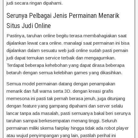
judi secara ringan dipahami.
Serunya Pelbagai Jenis Permainan Menarik
Situs Judi Online
Pastinya, taruhan online begitu terasa membahagiakan saat
dijalankan lewat cara online. manalagi saat permainan ini bisa
dijalankan dalam sesuatu web judi online sudah pasti pemain
judi dapat temukan service terbaik dan mengagumkan.
Terdapat beberapa kehebohan yang dapat dirasa beberapa
betaruh dengan semua kelebihan games yang dikasihkan.
Semua model permainan datang dengan penampakan
menarik dan full warna serta 3D. dengan kreasi grafis
memesona ini pasti tak pernah berasa jenuh, juga ditunjang
dengan feature yang gampang dipahami dan server selalu
lancar tanpa ada masalah, pasti semuanya bakal beri serunya
taruhan sampai berkesempatan menang tinggi. Seluruh
permainan miliki skema fairplay hingga tidak ada robot player
atau wujud penyimpangan yang lain, pastilah perihal ini