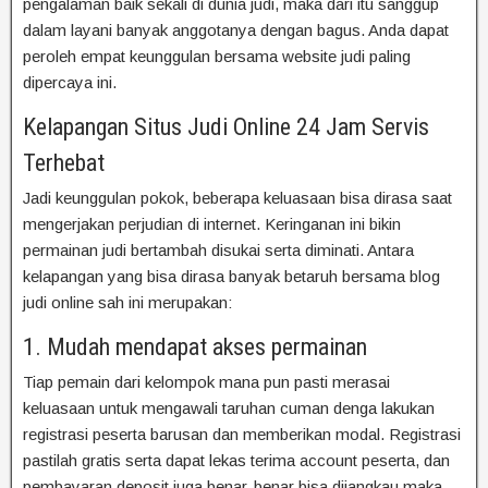
pengalaman baik sekali di dunia judi, maka dari itu sanggup
dalam layani banyak anggotanya dengan bagus. Anda dapat
peroleh empat keunggulan bersama website judi paling
dipercaya ini.
Kelapangan Situs Judi Online 24 Jam Servis
Terhebat
Jadi keunggulan pokok, beberapa keluasaan bisa dirasa saat
mengerjakan perjudian di internet. Keringanan ini bikin
permainan judi bertambah disukai serta diminati. Antara
kelapangan yang bisa dirasa banyak betaruh bersama blog
judi online sah ini merupakan:
1. Mudah mendapat akses permainan
Tiap pemain dari kelompok mana pun pasti merasai
keluasaan untuk mengawali taruhan cuman denga lakukan
registrasi peserta barusan dan memberikan modal. Registrasi
pastilah gratis serta dapat lekas terima account peserta, dan
pembayaran deposit juga benar-benar bisa dijangkau maka