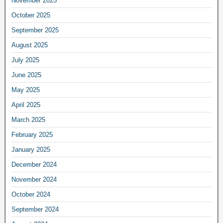
November 2025
October 2025
September 2025
August 2025
July 2025
June 2025
May 2025
April 2025
March 2025
February 2025
January 2025
December 2024
November 2024
October 2024
September 2024