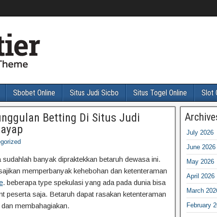
Sbobet Online
Situs Judi Sicbo
Situs Togel Online
Slot 
nggulan Betting Di Situs Judi
Archive
sayap
July 2026
gorized
June 2026
sudahlah banyak dipraktekkan betaruh dewasa ini.
May 2026
disajikan memperbanyak kehebohan dan ketenteraman
April 2026
ne
. beberapa type spekulasi yang ada pada dunia bisa
March 202
t peserta saja. Betaruh dapat rasakan ketenteraman
el dan membahagiakan.
February 