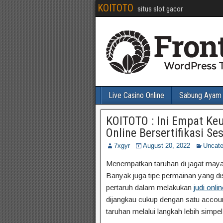
KOITOTO
situs slot gacor
Live Casino Online
Sabung Ayam
KOITOTO : Ini Empat Keu
Online Bersertifikasi Se
7xgyr
August 20, 2022
Uncate
Menempatkan taruhan di jagat maya 
Banyak juga tipe permainan yang 
pertaruh dalam melakukan
judi onli
dijangkau cukup dengan satu accoun
taruhan melalui langkah lebih simp