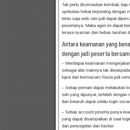
Tak perlu dicemaskan kembali, tiap
spekulasi hebat terpenting dengan m
tentu saja web-site judi dapat diper
pesertanya. Maka agen ini dapat be
terasa nyaman dan bebas taruhan d
Antara keamanan yang benar
dengan jadi peserta bersama
– Mendapat keamanan mengerjakan 
sebagai alat mainnya tak diwaspadai
luput dari bermacam Razia judi ser
– Setiap pemain dapat melakukan l
sah yang dipunyai, terlebih dengan 
dan betaruh dapat selalu login seca
– Setiap account peserta punya kea
yang dapat disampaikan di saat logi
dari penyegelan dan hacker.