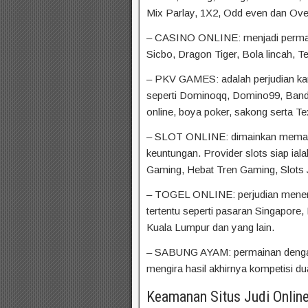
Mix Parlay, 1X2, Odd even dan Ove
– CASINO ONLINE: menjadi permainan
Sicbo, Dragon Tiger, Bola lincah, T
– PKV GAMES: adalah perjudian kar
seperti Dominoqq, Domino99, Bandar
online, boya poker, sakong serta T
– SLOT ONLINE: dimainkan memakai
keuntungan. Provider slots siap ia
Gaming, Hebat Tren Gaming, Slots J
– TOGEL ONLINE: perjudian menerk
tertentu seperti pasaran Singapor
Kuala Lumpur dan yang lain.
– SABUNG AYAM: permainan dengan
mengira hasil akhirnya kompetisi du
Keamanan Situs Judi Online