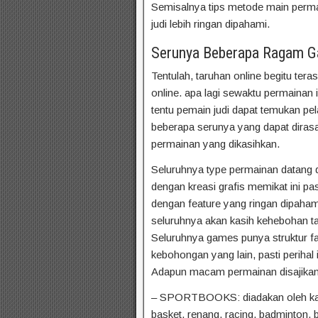
Semisalnya tips metode main perma
judi lebih ringan dipahami.
Serunya Beberapa Ragam Ga
Tentulah, taruhan online begitu ter
online. apa lagi sewaktu permainan i
tentu pemain judi dapat temukan p
beberapa serunya yang dapat diras
permainan yang dikasihkan.
Seluruhnya type permainan datang 
dengan kreasi grafis memikat ini pa
dengan feature yang ringan dipahami
seluruhnya akan kasih kehebohan t
Seluruhnya games punya struktur fa
kebohongan yang lain, pasti perih
Adapun macam permainan disajikan
– SPORTBOOKS: diadakan oleh karen
basket, renang, racing, badminton, b