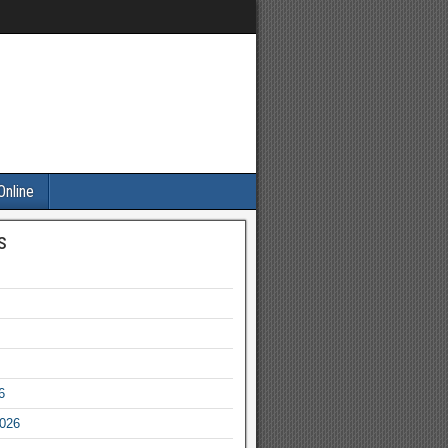
Online
s
6
2026