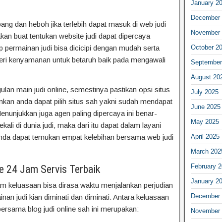
January 2
December 
ng dan heboh jika terlebih dapat masuk di web judi
November 
akan buat tentukan website judi dapat dipercaya
p permainan judi bisa dicicipi dengan mudah serta
October 2
beri kenyamanan untuk betaruh baik pada mengawali
September
August 20
an main judi online, semestinya pastikan opsi situs
July 2025
inkan anda dapat pilih situs sah yakni sudah mendapat
June 2025
 Menunjukkan juga agen paling dipercaya ini benar-
May 2025
kali di dunia judi, maka dari itu dapat dalam layani
nda dapat temukan empat kelebihan bersama web judi
April 2025
March 202
February 
ne 24 Jam Servis Terbaik
January 2
m keluasaan bisa dirasa waktu menjalankan perjudian
December 
ainan judi kian diminati dan diminati. Antara keluasaan
ersama blog judi online sah ini merupakan:
November 