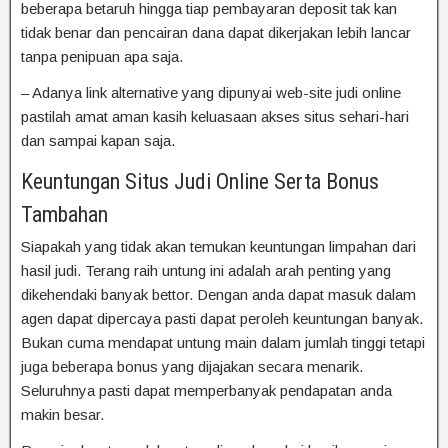
beberapa betaruh hingga tiap pembayaran deposit tak kan
tidak benar dan pencairan dana dapat dikerjakan lebih lancar
tanpa penipuan apa saja.
– Adanya link alternative yang dipunyai web-site judi online
pastilah amat aman kasih keluasaan akses situs sehari-hari
dan sampai kapan saja.
Keuntungan Situs Judi Online Serta Bonus
Tambahan
Siapakah yang tidak akan temukan keuntungan limpahan dari
hasil judi. Terang raih untung ini adalah arah penting yang
dikehendaki banyak bettor. Dengan anda dapat masuk dalam
agen dapat dipercaya pasti dapat peroleh keuntungan banyak.
Bukan cuma mendapat untung main dalam jumlah tinggi tetapi
juga beberapa bonus yang dijajakan secara menarik.
Seluruhnya pasti dapat memperbanyak pendapatan anda
makin besar.