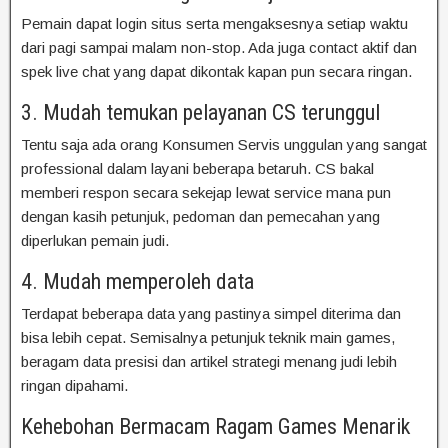
Pemain dapat login situs serta mengaksesnya setiap waktu
dari pagi sampai malam non-stop. Ada juga contact aktif dan
spek live chat yang dapat dikontak kapan pun secara ringan.
3. Mudah temukan pelayanan CS terunggul
Tentu saja ada orang Konsumen Servis unggulan yang sangat
professional dalam layani beberapa betaruh. CS bakal
memberi respon secara sekejap lewat service mana pun
dengan kasih petunjuk, pedoman dan pemecahan yang
diperlukan pemain judi.
4. Mudah memperoleh data
Terdapat beberapa data yang pastinya simpel diterima dan
bisa lebih cepat. Semisalnya petunjuk teknik main games,
beragam data presisi dan artikel strategi menang judi lebih
ringan dipahami.
Kehebohan Bermacam Ragam Games Menarik