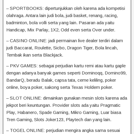
– SPORTBOOKS: dipertunjukkan oleh karena ada kompetisi
olahraga. Antara lain judi bola, judi basket, renang, racing,
badminton, bola volli serta yang lain. Pasaran ada yaitu
Handicap, Mix Parlay, 1X2, Odd even serta Over under.
– CASINO ONLINE: jadi permainan live dealer terdiri dalam
judi Baccarat, Roulette, Sicbo, Dragon Tiger, Bola lincah,
Tembak ikan serta Blackjack.
– PKV GAMES: sebagai perjudian kartu remi atau kartu gaple
dengan adanya banyak games seperti Dominoqq, Domino99,
BandarQ, beradu Balak, capsa tata, ceme keliling, poker
online, boya poker, sakong serta Texas Holdem poker.
– SLOT ONLINE: dimainkan gunakan mesin slots karena ada
jekpot beri keuntungan. Provider slots ada yaitu Pragmatic
Play, Habanero, Spade Gaming, Mikro Gaming, Luar biasa
Tren Gaming, Slots Joker123, Playtech dan yang lain.
– TOGEL ONLINE: perjudian mengira angka sama sesuai