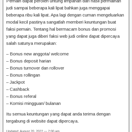
Pemain dapat peroleh untung limpahan dari hasil permainan
judi sampai beberapa kali lipat bahkan juga menggapai
beberapa ribu kali lipat. Apa lagi dengan cuman mengeluarkan
modal kecil pastinya sangatlah memberi keuntungan buat
faksi pemain. Tentang hal bermacam bonus dan promosi
yang dapat juga diberi faksi web judi online dapat dipercaya
salah satunya merupakan:
– Bonus new anggota/ welcome
– Bonus deposit harian
– Bonus turnover dan rollover
– Bonus rollingan
– Jackpot
– Cashback
– Bonus referal
– Komisi mingguan/ bulanan
Itu semua keuntungan yang dapat anda terima dengan
tergabung di website dapat dipercaya.
Updated: August 20, 2022 — 2:00 am