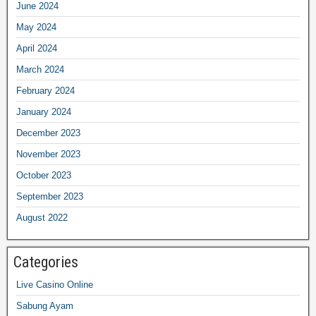
June 2024
May 2024
April 2024
March 2024
February 2024
January 2024
December 2023
November 2023
October 2023
September 2023
August 2022
Categories
Live Casino Online
Sabung Ayam