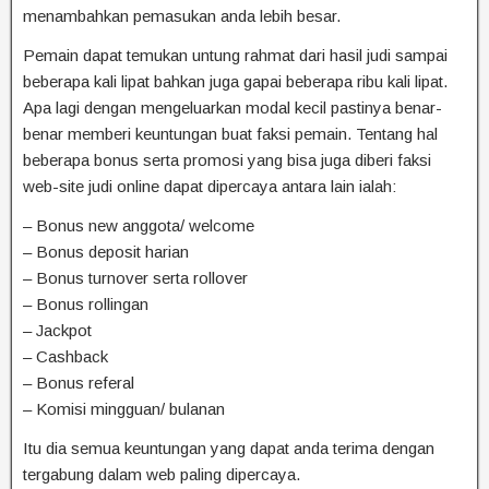
menambahkan pemasukan anda lebih besar.
Pemain dapat temukan untung rahmat dari hasil judi sampai
beberapa kali lipat bahkan juga gapai beberapa ribu kali lipat.
Apa lagi dengan mengeluarkan modal kecil pastinya benar-
benar memberi keuntungan buat faksi pemain. Tentang hal
beberapa bonus serta promosi yang bisa juga diberi faksi
web-site judi online dapat dipercaya antara lain ialah:
– Bonus new anggota/ welcome
– Bonus deposit harian
– Bonus turnover serta rollover
– Bonus rollingan
– Jackpot
– Cashback
– Bonus referal
– Komisi mingguan/ bulanan
Itu dia semua keuntungan yang dapat anda terima dengan
tergabung dalam web paling dipercaya.