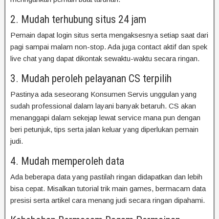
2. Mudah terhubung situs 24 jam
Pemain dapat login situs serta mengaksesnya setiap saat dari
pagi sampai malam non-stop. Ada juga contact aktif dan spek
live chat yang dapat dikontak sewaktu-waktu secara ringan.
3. Mudah peroleh pelayanan CS terpilih
Pastinya ada seseorang Konsumen Servis unggulan yang
sudah professional dalam layani banyak betaruh. CS akan
menanggapi dalam sekejap lewat service mana pun dengan
beri petunjuk, tips serta jalan keluar yang diperlukan pemain
judi.
4. Mudah memperoleh data
Ada beberapa data yang pastilah ringan didapatkan dan lebih
bisa cepat. Misalkan tutorial trik main games, bermacam data
presisi serta artikel cara menang judi secara ringan dipahami.