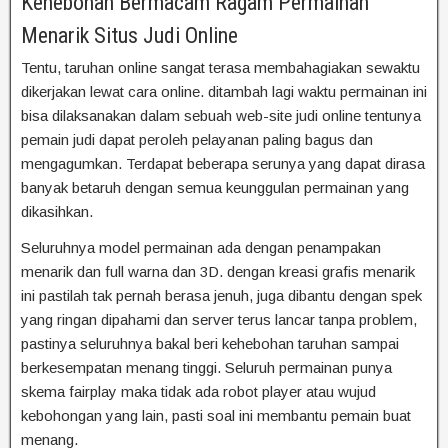
Kehebohan Bermacam Ragam Permainan
Menarik Situs Judi Online
Tentu, taruhan online sangat terasa membahagiakan sewaktu
dikerjakan lewat cara online. ditambah lagi waktu permainan ini
bisa dilaksanakan dalam sebuah web-site judi online tentunya
pemain judi dapat peroleh pelayanan paling bagus dan
mengagumkan. Terdapat beberapa serunya yang dapat dirasa
banyak betaruh dengan semua keunggulan permainan yang
dikasihkan.
Seluruhnya model permainan ada dengan penampakan
menarik dan full warna dan 3D. dengan kreasi grafis menarik
ini pastilah tak pernah berasa jenuh, juga dibantu dengan spek
yang ringan dipahami dan server terus lancar tanpa problem,
pastinya seluruhnya bakal beri kehebohan taruhan sampai
berkesempatan menang tinggi. Seluruh permainan punya
skema fairplay maka tidak ada robot player atau wujud
kebohongan yang lain, pasti soal ini membantu pemain buat
menang.