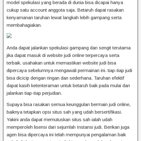
model spekulasi yang berada di dunia bisa dicapai hanya
cukup satu account anggota saja. Betaruh dapat rasakan
kenyamanan taruhan lewat langkah lebih gampang serta
membahagiakan.
Anda dapat jalankan spekulasi gampang dan sengit terutama
jika dapat masuk di website judi online terpercaya serta
terbaik. usahakan untuk memastikan website judi bisa
dipercaya sebelumnya mengawali permainan ini. tiap-tiap judi
bisa dicicip dengan ringan dan sederhana. Taruhan efektif
dapat kasih ketenteraman untuk betaruh baik pada mulai dan
jalankan tiap-tiap perjudian.
Supaya bisa rasakan semua keunggulan bermain judi online,
baiknya tetapkan opsi situs sah yang udah bersertifikasi.
Yakini anda dapat memutuskan situs sah ialah udah
memperoleh lisensi dari sejumlah Instansi judi. Berikan juga
agen bisa dipercaya ini telah mempunyai pengalaman baik