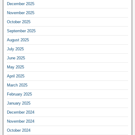
December 2025
November 2025
October 2025
September 2025
August 2025
July 2025
June 2025
May 2025
April 2025
March 2025
February 2025
January 2025
December 2024
November 2024
October 2024