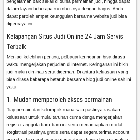
pengalaman baik sekali di dunia permainan judi, hingga dapat
dalam layani beberapa member-nya dengan bagus. Anda
dapat peroleh empat keunggulan bersama website judi bisa
dipercaya ini.
Kelapangan Situs Judi Online 24 Jam Servis
Terbaik
Menjadi kelebihan penting, pelbagai keringanan bisa dirasa
waktu mengerjakan perjudian di internet. Keringanan ini bikin
judi makin diminati serta digemari. Di antara keluasaan yang
bisa dirasa beberapa betaruh bersama blog judi online sah ini
yaitu:
1. Mudah memperoleh akses permainan
Tiap pemain dari kelompok mana saja pastinya rasakan
keluasaan untuk mulai taruhan cuma denga mengerjakan
register anggota baru-baru ini serta menancapkan modal.
Registrasi pastinya gratis serta dapat segera terima account
peserta, dan pembayaran deposit juga begitu bisa dijangkau