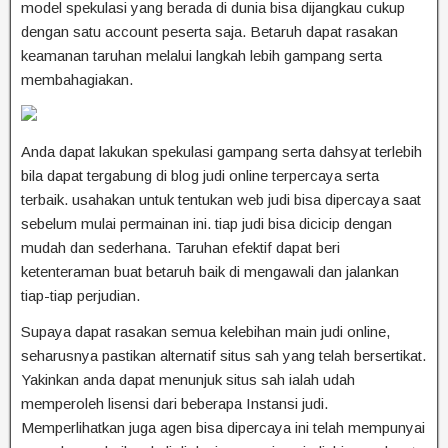
model spekulasi yang berada di dunia bisa dijangkau cukup
dengan satu account peserta saja. Betaruh dapat rasakan
keamanan taruhan melalui langkah lebih gampang serta
membahagiakan.
Anda dapat lakukan spekulasi gampang serta dahsyat terlebih
bila dapat tergabung di blog judi online terpercaya serta
terbaik. usahakan untuk tentukan web judi bisa dipercaya saat
sebelum mulai permainan ini. tiap judi bisa dicicip dengan
mudah dan sederhana. Taruhan efektif dapat beri
ketenteraman buat betaruh baik di mengawali dan jalankan
tiap-tiap perjudian.
Supaya dapat rasakan semua kelebihan main judi online,
seharusnya pastikan alternatif situs sah yang telah bersertikat.
Yakinkan anda dapat menunjuk situs sah ialah udah
memperoleh lisensi dari beberapa Instansi judi.
Memperlihatkan juga agen bisa dipercaya ini telah mempunyai