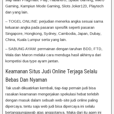
Gaming, Kampiun Mode Gaming, Slots Joker123, Playtech
dan yang lain.
– TOGEL ONLINE: perjudian menerka angka sesuai sama
keluaran angka pada pasaran spesifik seperti pasaran
Singapore, Hongkong, Sydney, Cambodia, Japan, Dubay,
China, Kuala Lumpur serta yang lain.
– SABUNG AYAM: permainan dengan taruhan BDD, FTD,
Wala dan Maron melalui cara menduga hasil akhirnya dari
kompetisi dua type ayam jantan.
Keamanan Situs Judi Online Terjaga Selalu
Bebas Dan Nyaman
Tak usah dikuatirkan kembali, tiap-tiap pemain judi bisa
rasakan keamanan mengerjakan spekulasi hebat terlebih
dengan masuk dalam sebuah web-site judi online paling
dipercaya. tentu saja web judi bisa dipercaya ini selalu
bertanggungjawab atas anggotanya. Maka dari itu agen ini