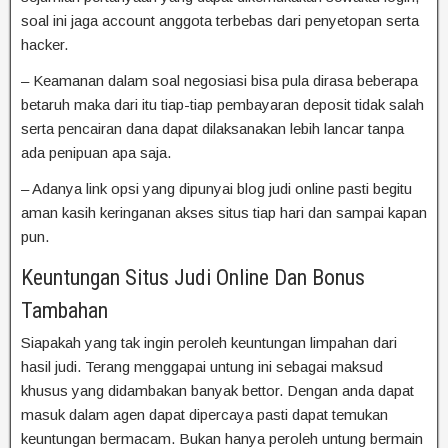
soal ini jaga account anggota terbebas dari penyetopan serta
hacker.
– Keamanan dalam soal negosiasi bisa pula dirasa beberapa
betaruh maka dari itu tiap-tiap pembayaran deposit tidak salah
serta pencairan dana dapat dilaksanakan lebih lancar tanpa
ada penipuan apa saja.
– Adanya link opsi yang dipunyai blog judi online pasti begitu
aman kasih keringanan akses situs tiap hari dan sampai kapan
pun.
Keuntungan Situs Judi Online Dan Bonus
Tambahan
Siapakah yang tak ingin peroleh keuntungan limpahan dari
hasil judi. Terang menggapai untung ini sebagai maksud
khusus yang didambakan banyak bettor. Dengan anda dapat
masuk dalam agen dapat dipercaya pasti dapat temukan
keuntungan bermacam. Bukan hanya peroleh untung bermain