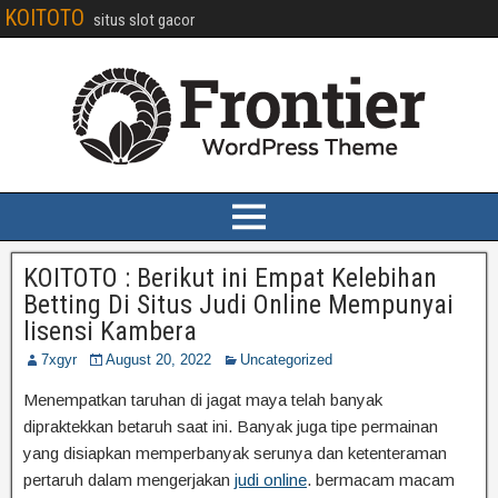
KOITOTO
situs slot gacor
KOITOTO : Berikut ini Empat Kelebihan
Betting Di Situs Judi Online Mempunyai
lisensi Kambera
7xgyr
August 20, 2022
Uncategorized
Menempatkan taruhan di jagat maya telah banyak
dipraktekkan betaruh saat ini. Banyak juga tipe permainan
yang disiapkan memperbanyak serunya dan ketenteraman
pertaruh dalam mengerjakan
judi online
. bermacam macam