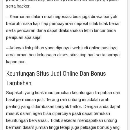
serta hacker.
– Keamanan dalam soal negosiasi bisa juga dirasa banyak
betaruh maka tiap-tiap pembayaran deposit tidak tidak benar
serta pencairan dana dapat dilaksanakan lebih lancar tiada
penipuan apa saja.
– Adanya link pilihan yang dipunyai web judi online pastinya
amat aman beri keluasaan akses situs tiap hari serta sampai
kapan pun.
Keuntungan Situs Judi Online Dan Bonus
Tambahan
Siapakah yang tidak mau temukan keuntungan limpahan dari
hasil permainan judi. Terang raih untung ini adalah arah
penting yang didambakan banyak bettor. Dengan anda dapat
masuk dalam agen bisa dipercaya pasti dapat temukan
keuntungan bervariasi. Tidak sekedar mendapatkan untung
bermain dalam jumlah tinggi tetapi juga pelbagai bonus yang