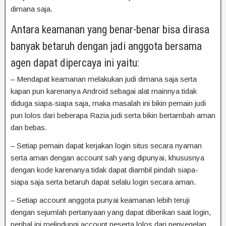
dimana saja.
Antara keamanan yang benar-benar bisa dirasa
banyak betaruh dengan jadi anggota bersama
agen dapat dipercaya ini yaitu:
– Mendapat keamanan melakukan judi dimana saja serta
kapan pun karenanya Android sebagai alat mainnya tidak
diduga siapa-siapa saja, maka masalah ini bikin pemain judi
pun lolos dari beberapa Razia judi serta bikin bertambah aman
dan bebas.
– Setiap pemain dapat kerjakan login situs secara nyaman
serta aman dengan account sah yang dipunyai, khususnya
dengan kode karenanya tidak dapat diambil pindah siapa-
siapa saja serta betaruh dapat selalu login secara aman.
– Setiap account anggota punyai keamanan lebih teruji
dengan sejumlah pertanyaan yang dapat diberikan saat login,
perihal ini melindungi account peserta lolos dari penyegelan