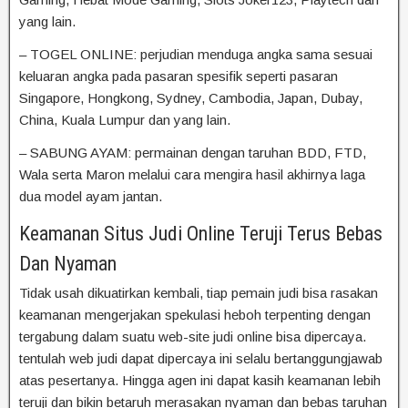
yang lain.
– TOGEL ONLINE: perjudian menduga angka sama sesuai
keluaran angka pada pasaran spesifik seperti pasaran
Singapore, Hongkong, Sydney, Cambodia, Japan, Dubay,
China, Kuala Lumpur dan yang lain.
– SABUNG AYAM: permainan dengan taruhan BDD, FTD,
Wala serta Maron melalui cara mengira hasil akhirnya laga
dua model ayam jantan.
Keamanan Situs Judi Online Teruji Terus Bebas
Dan Nyaman
Tidak usah dikuatirkan kembali, tiap pemain judi bisa rasakan
keamanan mengerjakan spekulasi heboh terpenting dengan
tergabung dalam suatu web-site judi online bisa dipercaya.
tentulah web judi dapat dipercaya ini selalu bertanggungjawab
atas pesertanya. Hingga agen ini dapat kasih keamanan lebih
teruji dan bikin betaruh merasakan nyaman dan bebas taruhan