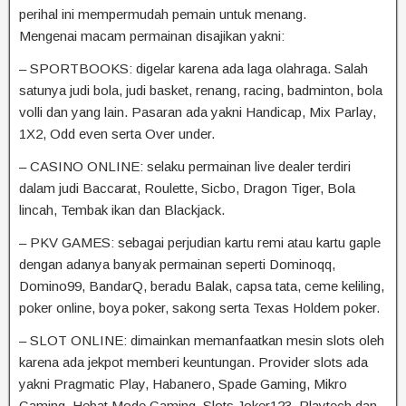
perihal ini mempermudah pemain untuk menang.
Mengenai macam permainan disajikan yakni:
– SPORTBOOKS: digelar karena ada laga olahraga. Salah
satunya judi bola, judi basket, renang, racing, badminton, bola
volli dan yang lain. Pasaran ada yakni Handicap, Mix Parlay,
1X2, Odd even serta Over under.
– CASINO ONLINE: selaku permainan live dealer terdiri
dalam judi Baccarat, Roulette, Sicbo, Dragon Tiger, Bola
lincah, Tembak ikan dan Blackjack.
– PKV GAMES: sebagai perjudian kartu remi atau kartu gaple
dengan adanya banyak permainan seperti Dominoqq,
Domino99, BandarQ, beradu Balak, capsa tata, ceme keliling,
poker online, boya poker, sakong serta Texas Holdem poker.
– SLOT ONLINE: dimainkan memanfaatkan mesin slots oleh
karena ada jekpot memberi keuntungan. Provider slots ada
yakni Pragmatic Play, Habanero, Spade Gaming, Mikro
Gaming, Hebat Mode Gaming, Slots Joker123, Playtech dan