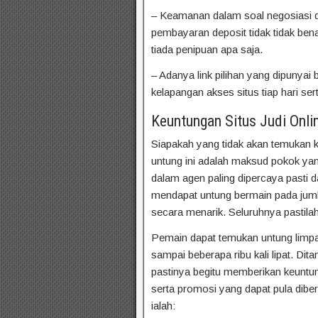
– Keamanan dalam soal negosiasi da
pembayaran deposit tidak tidak bena
tiada penipuan apa saja.
– Adanya link pilihan yang dipunyai 
kelapangan akses situs tiap hari se
Keuntungan Situs Judi Onl
Siapakah yang tidak akan temukan k
untung ini adalah maksud pokok ya
dalam agen paling dipercaya pasti 
mendapat untung bermain pada jumla
secara menarik. Seluruhnya pastil
Pemain dapat temukan untung limpaha
sampai beberapa ribu kali lipat. D
pastinya begitu memberikan keunt
serta promosi yang dapat pula diberi
ialah: