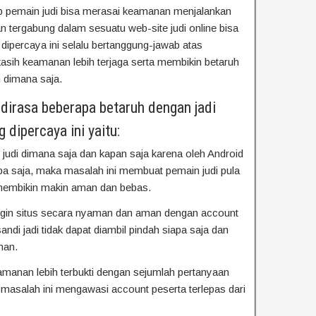
ap pemain judi bisa merasai keamanan menjalankan
 tergabung dalam sesuatu web-site judi online bisa
t dipercaya ini selalu bertanggung-jawab atas
kasih keamanan lebih terjaga serta membikin betaruh
 dimana saja.
dirasa beberapa betaruh dengan jadi
 dipercaya ini yaitu:
udi dimana saja dan kapan saja karena oleh Android
apa saja, maka masalah ini membuat pemain judi pula
 membikin makin aman dan bebas.
ogin situs secara nyaman dan aman dengan account
andi jadi tidak dapat diambil pindah siapa saja dan
man.
amanan lebih terbukti dengan sejumlah pertanyaan
 masalah ini mengawasi account peserta terlepas dari