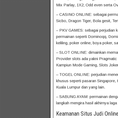
Mix Parlay, 1X2, Odd even serta Ov
– CASINO ONLINE: sebagai permainan
Sicbo, Dragon Tiger, Bola gesit, Te
– PKV GAMES: sebagai perjudian ka
permainan seperti Dominoqq, Domi
keliling, poker online, boya poker,
– SLOT ONLINE: dimainkan memakai
Provider slots ada yakni Pragmati
Kampiun Mode Gaming, Slots Joker1
– TOGEL ONLINE: perjudian menerk
khusus seperti pasaran Singapore,
Kuala Lumpur dan yang lain.
– SABUNG AYAM: permainan dengan
langkah mengira hasil akhirnya lag
Keamanan Situs Judi Onlin