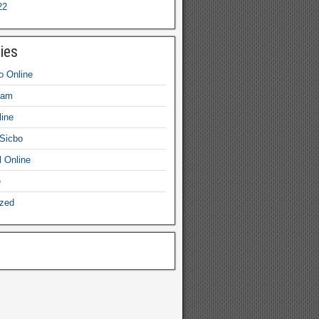
22
ies
o Online
yam
ine
 Sicbo
l Online
e
ized