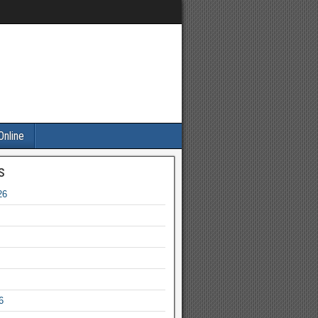
Online
s
26
6