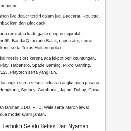
er under.
 live dealer terdiri dalam judi Baccarat, Roulette,
mbak ikan dan Blackjack.
rtu remi atau kartu gaple dengan sejumlah
no99, BandarQ, beradu Balak, capsa atur, ceme
 sakong serta Texas Holdem poker.
 mesin slots karena ada jekpot beri keuntungan.
c Play, Habanero, Spade Gaming, Mikro Gaming,
23, Playtech serta yang lain.
a angka sama sesuai keluaran angka pada pasaran
 Hongkong, Sydney, Cambodia, Japan, Dubay, China,
 taruhan BDD, FTD, Wala serta Maron lewat
a dua model ayam jantan.
e Terbukti Selalu Bebas Dan Nyaman