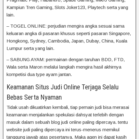
Kampiun Tren Gaming, Slots Joker123, Playtech serta yang
lain.
– TOGEL ONLINE: perjudian mengira angka sesuai sama
keluaran angka di pasaran khusus seperti pasaran Singapore,
Hongkong, Sydney, Cambodia, Japan, Dubay, China, Kuala
Lumpur serta yang lain.
– SABUNG AYAM: permainan dengan taruhan BDD, FTD,
Wala serta Maron melalui langkah mengira hasil akhirnya
kompetisi dua type ayam jantan.
Keamanan Situs Judi Online Terjaga Selalu
Bebas Serta Nyaman
Tidak usah dikuatirkan kembali, tiap pemain judi bisa merasai
keamanan menjalankan spekulasi dahsyat terlebih dengan
masuk dalam sebuah blog judi online paling dipercaya. tentu
website judi paling dipercaya ini terus-menerus memikul
tanggung jawab atas pesertanya. Maka agen ini dapat kasih