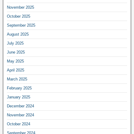
November 2025
October 2025
September 2025
August 2025
July 2025
June 2025
May 2025
April 2025
March 2025
February 2025
January 2025
December 2024
November 2024
October 2024
September 2024