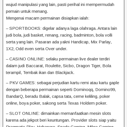
wujud manipulasi yang lain, pasti perihal ini mempermudah
pemain untuk menang.
Mengenai macam permainan disiapkan ialah:
– SPORTBOOKS: digelar adanya laga olahraga. Antara lain
judi bola, judi basket, renang, racing, badminton, bola volli
serta yang lain. Pasaran ada yakni Handicap, Mix Parlay,
1X2, Odd even serta Over under.
– CASINO ONLINE: selaku permainan live dealer terdiri
dalam judi Baccarat, Roulette, Sicbo, Dragon Tiger, Bola
terampil, Tembak ikan dan Blackjack.
– PKV GAMES: sebagai perjudian kartu remi atau kartu gaple
dengan beberapa permainan seperti Dominoqq, Domino99,
BandarQ, beradu Balak, capsa tata, ceme keliling, poker
online, boya poker, sakong serta Texas Holdem poker.
– SLOT ONLINE: dimainkan memanfaatkan mesin slots
karena ada jekpot beri keuntungan. Provider slots siap yaitu
Pragmatic Play, Habanero, Spade Gaming, Mikro Gaming,