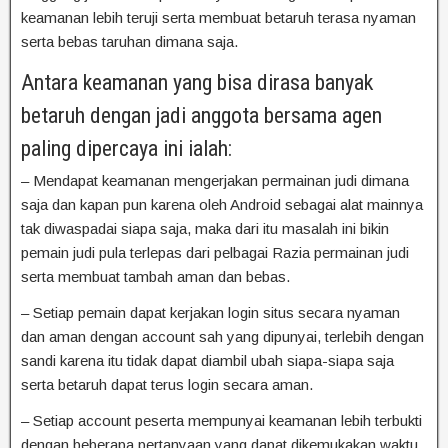
keamanan lebih teruji serta membuat betaruh terasa nyaman
serta bebas taruhan dimana saja.
Antara keamanan yang bisa dirasa banyak
betaruh dengan jadi anggota bersama agen
paling dipercaya ini ialah:
– Mendapat keamanan mengerjakan permainan judi dimana
saja dan kapan pun karena oleh Android sebagai alat mainnya
tak diwaspadai siapa saja, maka dari itu masalah ini bikin
pemain judi pula terlepas dari pelbagai Razia permainan judi
serta membuat tambah aman dan bebas.
– Setiap pemain dapat kerjakan login situs secara nyaman
dan aman dengan account sah yang dipunyai, terlebih dengan
sandi karena itu tidak dapat diambil ubah siapa-siapa saja
serta betaruh dapat terus login secara aman.
– Setiap account peserta mempunyai keamanan lebih terbukti
dengan beberapa pertanyaan yang dapat dikemukakan waktu