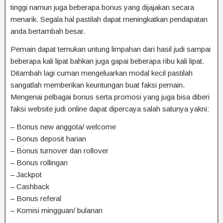
tinggi namun juga beberapa bonus yang dijajakan secara
menarik. Segala hal pastilah dapat meningkatkan pendapatan
anda bertambah besar.
Pemain dapat temukan untung limpahan dari hasil judi sampai
beberapa kali lipat bahkan juga gapai beberapa ribu kali lipat.
Ditambah lagi cuman mengeluarkan modal kecil pastilah
sangatlah memberikan keuntungan buat faksi pemain.
Mengenai pelbagai bonus serta promosi yang juga bisa diberi
faksi website judi online dapat dipercaya salah satunya yakni:
– Bonus new anggota/ welcome
– Bonus deposit harian
– Bonus turnover dan rollover
– Bonus rollingan
– Jackpot
– Cashback
– Bonus referal
– Komisi mingguan/ bulanan