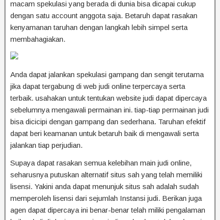
macam spekulasi yang berada di dunia bisa dicapai cukup
dengan satu account anggota saja. Betaruh dapat rasakan
kenyamanan taruhan dengan langkah lebih simpel serta
membahagiakan.
Anda dapat jalankan spekulasi gampang dan sengit terutama
jika dapat tergabung di web judi online terpercaya serta
terbaik. usahakan untuk tentukan website judi dapat dipercaya
sebelumnya mengawali permainan ini. tiap-tiap permainan judi
bisa dicicipi dengan gampang dan sederhana. Taruhan efektif
dapat beri keamanan untuk betaruh baik di mengawali serta
jalankan tiap perjudian.
Supaya dapat rasakan semua kelebihan main judi online,
seharusnya putuskan alternatif situs sah yang telah memiliki
lisensi. Yakini anda dapat menunjuk situs sah adalah sudah
memperoleh lisensi dari sejumlah Instansi judi. Berikan juga
agen dapat dipercaya ini benar-benar telah miliki pengalaman