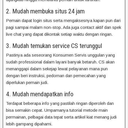
2. Mudah membuka situs 24 jam
Pemain dapat login situs serta mengaksesnya kapan pun dari
pagi sampai malam non-stop. Ada juga contact aktif dan spek
live chat yang dapat dikontak setiap waktu dengan ringan.
3. Mudah temukan service CS terunggul
Pastinya ada seseorang Konsumen Servis unggulan yang
sudah professional dalam layani banyak betaruh. CS akan
menanggapi dalam sekejap lewat pelayanan mana pun
dengan beri instruksi, pedoman dan pemecahan yang
diperlukan pemain judi.
4. Mudah mendapatkan info
Terdapat beberapa info yang pastilah ringan diperoleh dan
bisa semakin cepat. Umpamanya tutorial metode main
permainan, pelbagai data tepat serta artikel kiat menang judi
lebih gampang dipahami.