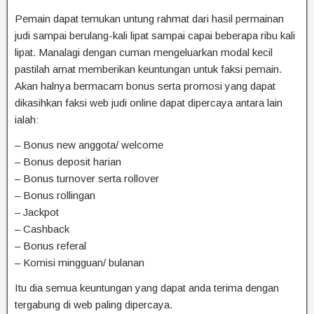
Pemain dapat temukan untung rahmat dari hasil permainan
judi sampai berulang-kali lipat sampai capai beberapa ribu kali
lipat. Manalagi dengan cuman mengeluarkan modal kecil
pastilah amat memberikan keuntungan untuk faksi pemain.
Akan halnya bermacam bonus serta promosi yang dapat
dikasihkan faksi web judi online dapat dipercaya antara lain
ialah:
– Bonus new anggota/ welcome
– Bonus deposit harian
– Bonus turnover serta rollover
– Bonus rollingan
– Jackpot
– Cashback
– Bonus referal
– Komisi mingguan/ bulanan
Itu dia semua keuntungan yang dapat anda terima dengan
tergabung di web paling dipercaya.