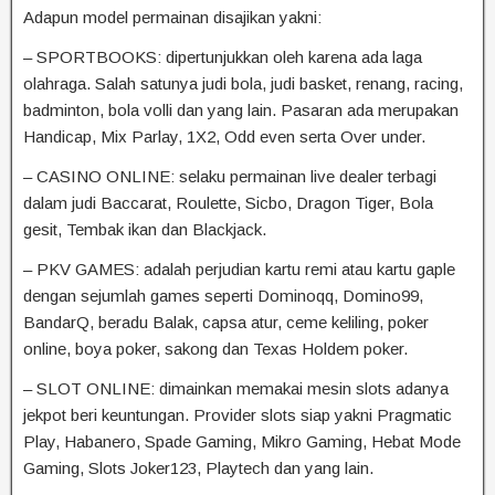
Adapun model permainan disajikan yakni:
– SPORTBOOKS: dipertunjukkan oleh karena ada laga
olahraga. Salah satunya judi bola, judi basket, renang, racing,
badminton, bola volli dan yang lain. Pasaran ada merupakan
Handicap, Mix Parlay, 1X2, Odd even serta Over under.
– CASINO ONLINE: selaku permainan live dealer terbagi
dalam judi Baccarat, Roulette, Sicbo, Dragon Tiger, Bola
gesit, Tembak ikan dan Blackjack.
– PKV GAMES: adalah perjudian kartu remi atau kartu gaple
dengan sejumlah games seperti Dominoqq, Domino99,
BandarQ, beradu Balak, capsa atur, ceme keliling, poker
online, boya poker, sakong dan Texas Holdem poker.
– SLOT ONLINE: dimainkan memakai mesin slots adanya
jekpot beri keuntungan. Provider slots siap yakni Pragmatic
Play, Habanero, Spade Gaming, Mikro Gaming, Hebat Mode
Gaming, Slots Joker123, Playtech dan yang lain.