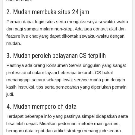
2. Mudah membuka situs 24 jam
Pemain dapat login situs serta mengaksesnya sewaktu-waktu
dari pagi sampai malam non-stop. Ada juga contact aktif dan
feature live chat yang dapat dikontak sewaktu-waktu dengan
mudah.
3. Mudah peroleh pelayanan CS terpilih
Pastinya ada orang Konsumen Servis unggulan yang sangat
professional dalam layani beberapa betaruh. CS bakal
menanggapi secara sekejap lewat service mana pun dengan
kasih instruksi, tips serta pemecahan yang diperlukan pemain
judi.
4. Mudah memperoleh data
Terdapat beberapa info yang pastinya simpel didapatkan serta
bisa lebih cepat. Misalkan pedoman metode main games,
beragam data tepat dan artikel strategi menang judi secara