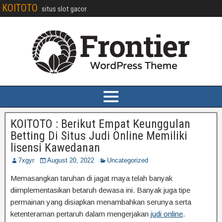
KOITOTO
situs slot gacor
KOITOTO : Berikut Empat Keunggulan
Betting Di Situs Judi Online Memiliki
lisensi Kawedanan
7xgyr
August 20, 2022
Uncategorized
Memasangkan taruhan di jagat maya telah banyak
diimplementasikan betaruh dewasa ini. Banyak juga tipe
permainan yang disiapkan menambahkan serunya serta
ketenteraman pertaruh dalam mengerjakan
judi online
.