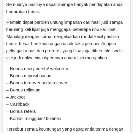
Semuanya pastinya dapat memperbanyak pendapatan anda
bertambah besar.
Pemain dapat peroleh untung limpahan dari hasil judi sampai
berulang-kali lipat juga menggapai beberapa ribu kali lipat.
Manalagi dengan cuma mengeluarkan modal kecil pastilah
benar-benar beri keuntungan untuk faksi pemain. Adapun
pelbagai bonus dan promosi yang bisa juga diberi faksi web-
site judi online bisa dipercaya antara lain merupakan:
– Bonus new peserta/ welcome
– Bonus deposit harian
– Bonus turnover serta rollover
– Bonus rollingan
– Jackpot
– Cashback
– Bonus referal
– Komisi mingguan/ bulanan
Tersebut semua keuntungan yang dapat anda terima dengan