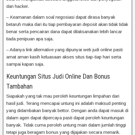
dan hacker.
– Keamanan dalam soal negosiasi dapat dirasa banyak
betaruh maka dari itu tiap pembayaran deposit akan tidak tidak
benar serta pencairan dana dapat dilaksanakan lebih lancar
tiada penipuan apa saja.
– Adanya link alternative yang dipunyai web judi online pasti
amat aman kasih keluasaan akses situs tiap-tiap hari serta
sampai kapan saja.
Keuntungan Situs Judi Online Dan Bonus
Tambahan
Siapakah yang tak mau peroleh keuntungan limpahan dari
hasil judi. Terang mencapai untung ini adalah maksud penting
yang didambakan banyak bettor. Dengan anda dapat masuk di
dalam agen dapat dipercaya pasti dapat peroleh keuntungan
banyak. Tidak cuma peroleh untung main dalam jumlah tinggi
tetapi juga beragam bonus yang dijajakan secara menarik.