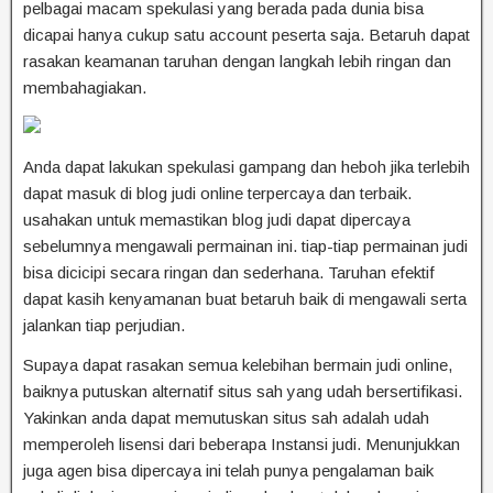
pelbagai macam spekulasi yang berada pada dunia bisa
dicapai hanya cukup satu account peserta saja. Betaruh dapat
rasakan keamanan taruhan dengan langkah lebih ringan dan
membahagiakan.
Anda dapat lakukan spekulasi gampang dan heboh jika terlebih
dapat masuk di blog judi online terpercaya dan terbaik.
usahakan untuk memastikan blog judi dapat dipercaya
sebelumnya mengawali permainan ini. tiap-tiap permainan judi
bisa dicicipi secara ringan dan sederhana. Taruhan efektif
dapat kasih kenyamanan buat betaruh baik di mengawali serta
jalankan tiap perjudian.
Supaya dapat rasakan semua kelebihan bermain judi online,
baiknya putuskan alternatif situs sah yang udah bersertifikasi.
Yakinkan anda dapat memutuskan situs sah adalah udah
memperoleh lisensi dari beberapa Instansi judi. Menunjukkan
juga agen bisa dipercaya ini telah punya pengalaman baik