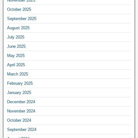
November 2025
October 2025
September 2025
August 2025
July 2025
June 2025
May 2025
April 2025
March 2025
February 2025
January 2025
December 2024
November 2024
October 2024
September 2024