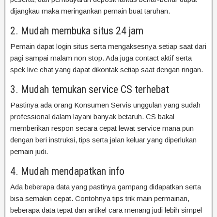
dijangkau maka meringankan pemain buat taruhan.
2. Mudah membuka situs 24 jam
Pemain dapat login situs serta mengaksesnya setiap saat dari
pagi sampai malam non stop. Ada juga contact aktif serta
spek live chat yang dapat dikontak setiap saat dengan ringan.
3. Mudah temukan service CS terhebat
Pastinya ada orang Konsumen Servis unggulan yang sudah
professional dalam layani banyak betaruh. CS bakal
memberikan respon secara cepat lewat service mana pun
dengan beri instruksi, tips serta jalan keluar yang diperlukan
pemain judi.
4. Mudah mendapatkan info
Ada beberapa data yang pastinya gampang didapatkan serta
bisa semakin cepat. Contohnya tips trik main permainan,
beberapa data tepat dan artikel cara menang judi lebih simpel