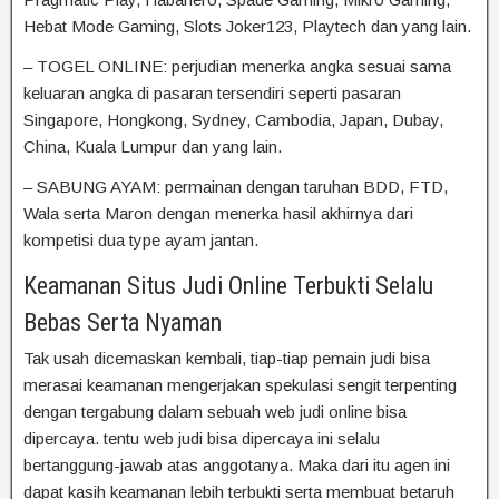
Hebat Mode Gaming, Slots Joker123, Playtech dan yang lain.
– TOGEL ONLINE: perjudian menerka angka sesuai sama
keluaran angka di pasaran tersendiri seperti pasaran
Singapore, Hongkong, Sydney, Cambodia, Japan, Dubay,
China, Kuala Lumpur dan yang lain.
– SABUNG AYAM: permainan dengan taruhan BDD, FTD,
Wala serta Maron dengan menerka hasil akhirnya dari
kompetisi dua type ayam jantan.
Keamanan Situs Judi Online Terbukti Selalu
Bebas Serta Nyaman
Tak usah dicemaskan kembali, tiap-tiap pemain judi bisa
merasai keamanan mengerjakan spekulasi sengit terpenting
dengan tergabung dalam sebuah web judi online bisa
dipercaya. tentu web judi bisa dipercaya ini selalu
bertanggung-jawab atas anggotanya. Maka dari itu agen ini
dapat kasih keamanan lebih terbukti serta membuat betaruh