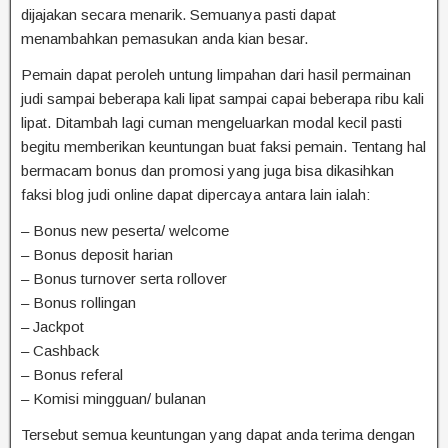
dijajakan secara menarik. Semuanya pasti dapat
menambahkan pemasukan anda kian besar.
Pemain dapat peroleh untung limpahan dari hasil permainan
judi sampai beberapa kali lipat sampai capai beberapa ribu kali
lipat. Ditambah lagi cuman mengeluarkan modal kecil pasti
begitu memberikan keuntungan buat faksi pemain. Tentang hal
bermacam bonus dan promosi yang juga bisa dikasihkan
faksi blog judi online dapat dipercaya antara lain ialah:
– Bonus new peserta/ welcome
– Bonus deposit harian
– Bonus turnover serta rollover
– Bonus rollingan
– Jackpot
– Cashback
– Bonus referal
– Komisi mingguan/ bulanan
Tersebut semua keuntungan yang dapat anda terima dengan