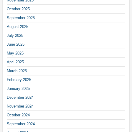
November 2025
October 2025
September 2025
August 2025
July 2025
June 2025
May 2025
April 2025
March 2025
February 2025
January 2025
December 2024
November 2024
October 2024
September 2024