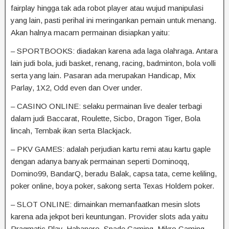
fairplay hingga tak ada robot player atau wujud manipulasi
yang lain, pasti perihal ini meringankan pemain untuk menang.
Akan halnya macam permainan disiapkan yaitu:
– SPORTBOOKS: diadakan karena ada laga olahraga. Antara
lain judi bola, judi basket, renang, racing, badminton, bola volli
serta yang lain. Pasaran ada merupakan Handicap, Mix
Parlay, 1X2, Odd even dan Over under.
– CASINO ONLINE: selaku permainan live dealer terbagi
dalam judi Baccarat, Roulette, Sicbo, Dragon Tiger, Bola
lincah, Tembak ikan serta Blackjack.
– PKV GAMES: adalah perjudian kartu remi atau kartu gaple
dengan adanya banyak permainan seperti Dominoqq,
Domino99, BandarQ, beradu Balak, capsa tata, ceme keliling,
poker online, boya poker, sakong serta Texas Holdem poker.
– SLOT ONLINE: dimainkan memanfaatkan mesin slots
karena ada jekpot beri keuntungan. Provider slots ada yaitu
Pragmatic Play, Habanero, Spade Gaming, Mikro Gaming,