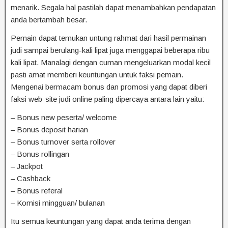
menarik. Segala hal pastilah dapat menambahkan pendapatan
anda bertambah besar.
Pemain dapat temukan untung rahmat dari hasil permainan
judi sampai berulang-kali lipat juga menggapai beberapa ribu
kali lipat. Manalagi dengan cuman mengeluarkan modal kecil
pasti amat memberi keuntungan untuk faksi pemain.
Mengenai bermacam bonus dan promosi yang dapat diberi
faksi web-site judi online paling dipercaya antara lain yaitu:
– Bonus new peserta/ welcome
– Bonus deposit harian
– Bonus turnover serta rollover
– Bonus rollingan
– Jackpot
– Cashback
– Bonus referal
– Komisi mingguan/ bulanan
Itu semua keuntungan yang dapat anda terima dengan