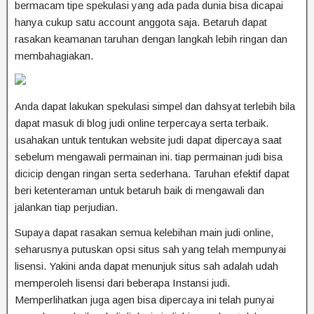
bermacam tipe spekulasi yang ada pada dunia bisa dicapai
hanya cukup satu account anggota saja. Betaruh dapat
rasakan keamanan taruhan dengan langkah lebih ringan dan
membahagiakan.
Anda dapat lakukan spekulasi simpel dan dahsyat terlebih bila
dapat masuk di blog judi online terpercaya serta terbaik.
usahakan untuk tentukan website judi dapat dipercaya saat
sebelum mengawali permainan ini. tiap permainan judi bisa
dicicip dengan ringan serta sederhana. Taruhan efektif dapat
beri ketenteraman untuk betaruh baik di mengawali dan
jalankan tiap perjudian.
Supaya dapat rasakan semua kelebihan main judi online,
seharusnya putuskan opsi situs sah yang telah mempunyai
lisensi. Yakini anda dapat menunjuk situs sah adalah udah
memperoleh lisensi dari beberapa Instansi judi.
Memperlihatkan juga agen bisa dipercaya ini telah punyai