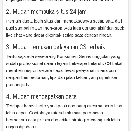
2. Mudah membuka situs 24 jam
Pemain dapat login situs dan mengaksesnya setiap saat dari
pagi sampai malam non-stop. Ada juga contact aktif dan spek
live chat yang dapat dikontak setiap saat dengan ringan.
3. Mudah temukan pelayanan CS terbaik
Tentu saja ada seseorang Konsumen Servis unggulan yang
sudah professional dalam layani beberapa betaruh. CS bakal
memberi respon secara cepat lewat pelayanan mana pun
dengan beri pedoman, tips dan jalan keluar yang diperlukan
pemain judi.
4. Mudah mendapatkan data
Terdapat banyak info yang pasti gampang diterima serta bisa
lebih cepat. Contohnya tutorial trik main permainan,
bermacam data presisi dan artikel strategi menang judi lebih
ringan dipahami.