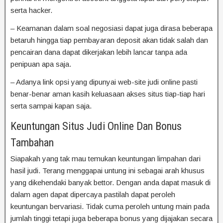
serta hacker.
– Keamanan dalam soal negosiasi dapat juga dirasa beberapa
betaruh hingga tiap pembayaran deposit akan tidak salah dan
pencairan dana dapat dikerjakan lebih lancar tanpa ada
penipuan apa saja.
– Adanya link opsi yang dipunyai web-site judi online pasti
benar-benar aman kasih keluasaan akses situs tiap-tiap hari
serta sampai kapan saja.
Keuntungan Situs Judi Online Dan Bonus
Tambahan
Siapakah yang tak mau temukan keuntungan limpahan dari
hasil judi. Terang menggapai untung ini sebagai arah khusus
yang dikehendaki banyak bettor. Dengan anda dapat masuk di
dalam agen dapat dipercaya pastilah dapat peroleh
keuntungan bervariasi. Tidak cuma peroleh untung main pada
jumlah tinggi tetapi juga beberapa bonus yang dijajakan secara