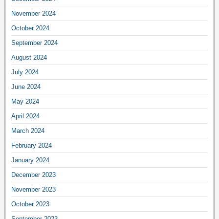
November 2024
October 2024
September 2024
August 2024
July 2024
June 2024
May 2024
April 2024
March 2024
February 2024
January 2024
December 2023
November 2023
October 2023
September 2023