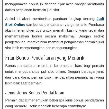
menggunakan bonus ini dengan bijak akan sangat membantu
dalam perjalanan bermain judi slot.
Artikel ini akan memberikan panduan lengkap tentang
Judi
Slot Online
dan bonus pendaftaran yang menarik. Pembaca
akan menemukan tips untuk memilih kasino yang tepat dan
memanfaatkan bonus secara maksimal. Dengan sedikit
pengetahuan, mereka bisa membuat pengalaman bermain judi
slot lebih menyenangkan dan menguntungkan.
Fitur Bonus Pendaftaran yang Menarik
Bonus pendaftaran memberi kesempatan baru bagi pemain
untuk mencoba situs judi slot online. Dengan berbagai jenis
dan cara klaim, pemain bisa mendapatkan pengalaman yang
lebih baik saat bermain.
Jenis-Jenis Bonus Pendaftaran
Pemain dapat menemukan beberapa jenis bonus pendaftaran
yang menarik. Berikut adalah beberapa contohnya: