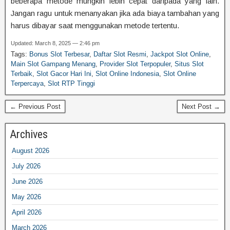
beberapa metode mungkin lebih cepat daripada yang lain.
Jangan ragu untuk menanyakan jika ada biaya tambahan yang
harus dibayar saat menggunakan metode tertentu.
Updated: March 8, 2025 — 2:46 pm
Tags:
Bonus Slot Terbesar
,
Daftar Slot Resmi
,
Jackpot Slot Online
,
Main Slot Gampang Menang
,
Provider Slot Terpopuler
,
Situs Slot
Terbaik
,
Slot Gacor Hari Ini
,
Slot Online Indonesia
,
Slot Online
Terpercaya
,
Slot RTP Tinggi
← Previous Post
Next Post →
Archives
August 2026
July 2026
June 2026
May 2026
April 2026
March 2026