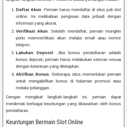
Daftar Akun
: Pemain harus mendaftar di situs judi slot
online. Ini melibatkan pengisian data pribadi dengan
informasi yang akurat.
Verifikasi Akun
: Setelah mendaftar, pemain mungkin
perlu memverifikasi akun melalui email atau nomor
telepon.
Lakukan Deposit
: Jika bonus pendaftaran adalah
bonus deposit, pemain harus melakukan setoran sesuai
dengan ketentuan yang ditetapkan.
Aktifkan Bonus
: Beberapa situs memerlukan pemain
untuk mengaktifkan bonus di halaman promosi atau
melalui pelanggan.
Dengan mengikuti langkah-langkah ini, pemain dapat
menikmati berbagai keuntungan yang ditawarkan oleh bonus
pendaftaran.
Keuntungan Bermain Slot Online