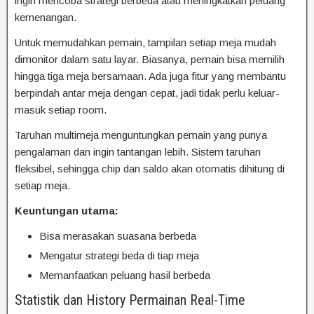
ingin mencoba strategi berbeda atau meningkatkan peluang
kemenangan.
Untuk memudahkan pemain, tampilan setiap meja mudah
dimonitor dalam satu layar. Biasanya, pemain bisa memilih
hingga tiga meja bersamaan. Ada juga fitur yang membantu
berpindah antar meja dengan cepat, jadi tidak perlu keluar-
masuk setiap room.
Taruhan multimeja menguntungkan pemain yang punya
pengalaman dan ingin tantangan lebih. Sistem taruhan
fleksibel, sehingga chip dan saldo akan otomatis dihitung di
setiap meja.
Keuntungan utama:
Bisa merasakan suasana berbeda
Mengatur strategi beda di tiap meja
Memanfaatkan peluang hasil berbeda
Statistik dan History Permainan Real-Time