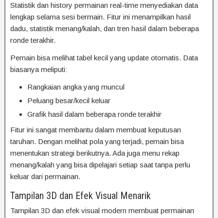
Statistik dan history permainan real-time menyediakan data
lengkap selama sesi bermain. Fitur ini menampilkan hasil
dadu, statistik menang/kalah, dan tren hasil dalam beberapa
ronde terakhir.
Pemain bisa melihat tabel kecil yang update otomatis. Data
biasanya meliputi:
Rangkaian angka yang muncul
Peluang besar/kecil keluar
Grafik hasil dalam beberapa ronde terakhir
Fitur ini sangat membantu dalam membuat keputusan
taruhan. Dengan melihat pola yang terjadi, pemain bisa
menentukan strategi berikutnya. Ada juga menu rekap
menang/kalah yang bisa dipelajari setiap saat tanpa perlu
keluar dari permainan.
Tampilan 3D dan Efek Visual Menarik
Tampilan 3D dan efek visual modern membuat permainan