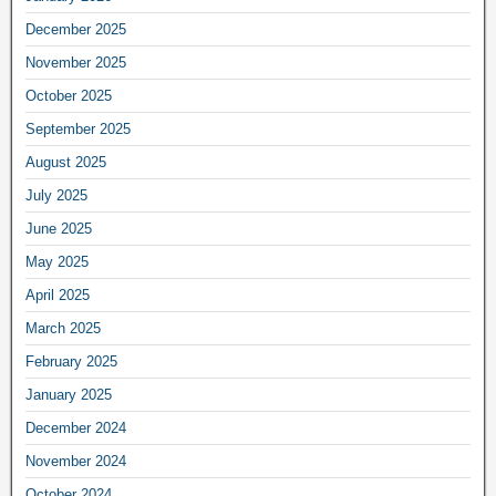
December 2025
November 2025
October 2025
September 2025
August 2025
July 2025
June 2025
May 2025
April 2025
March 2025
February 2025
January 2025
December 2024
November 2024
October 2024