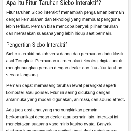
Apa Itu Fitur Taruhan Sicbo Interaktif?
Fitur taruhan Sicbo interaktif menambah pengalaman bermain
dengan kemudahan dan teknologi yang membuat pengguna
lebih terlibat. Pemain bisa mencoba banyak pilihan taruhan
dan merasakan suasana yang lebih hidup saat bermain.
Pengertian Sicbo Interaktif
Sicbo interaktif adalah versi daring dari permainan dadu klasik
asal Tiongkok. Permainan ini memakai teknologi digital untuk
menghubungkan pemain dengan dealer dan fitur-fitur taruhan
secara langsung.
Pemain dapat memasang taruhan lewat perangkat seperti
komputer atau ponsel. Fitur ini sering didukung dengan
antarmuka yang mudah digunakan, animasi, dan sound effect.
Ada juga opsi chat yang memungkinkan pemain
berkomunikasi dengan dealer atau pemain lain. Interaksi ini
menciptakan suasana yang mirip kasino nyata. Banyak
platform juga menawarkan statistik hasil dadu sebelumnya,