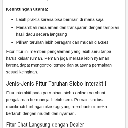
Keuntungan utama:
Lebih praktis karena bisa bermain di mana saja
Menambah rasa aman dan transparan dengan tampilan
hasil dadu secara langsung
Pilihan taruhan lebih beragam dan mudah diakses
Fitur-fitur ini memberi pengalaman yang lebih seru tanpa
harus keluar rumah. Pemain juga merasa lebih nyaman
karena dapat mengontrol tempo dan suasana permainan
sesuai keinginan.
Jenis-Jenis Fitur Taruhan Sicbo Interaktif
Fitur interaktif pada permainan sicbo online membuat
pengalaman bermain jadi lebih seru. Pemain kini bisa
menikmati berbagai teknologi yang membantu mereka
bertaruh dengan mudah dan nyaman.
Fitur Chat Langsung dengan Dealer