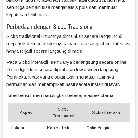
sehingga pemain bisa menganalisis pola dan membuat
keputusan lebih baik.
Perbedaan dengan Sicbo Tradisional
Sicbo tradisional umumnya dimainkan secara langsung di
meja fisik dengan dealer nyata dan dadu sungguhan. Interaksi
hanya terjadi secara langsung di meja.
Pada Sicbo interaktif, semuanya berlangsung secara online.
Dadu digulirkan secara digital atau lewat video langsung.
Perangkat lunak yang dipakai akan mengatur jalannya
permainan dan menampilkan hasil secara instan di layar.
Tabel berikut membandingkan beberapa aspek utama:
Sicbo
Aspek
Sicbo Interaktif
Tradisional
Lokasi
Kasino fisik
Online/digital