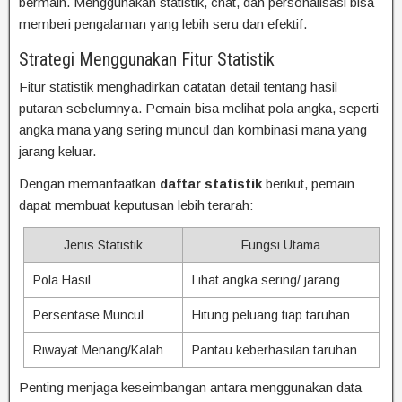
bermain. Menggunakan statistik, chat, dan personalisasi bisa
memberi pengalaman yang lebih seru dan efektif.
Strategi Menggunakan Fitur Statistik
Fitur statistik menghadirkan catatan detail tentang hasil
putaran sebelumnya. Pemain bisa melihat pola angka, seperti
angka mana yang sering muncul dan kombinasi mana yang
jarang keluar.
Dengan memanfaatkan
daftar statistik
berikut, pemain
dapat membuat keputusan lebih terarah:
Jenis Statistik
Fungsi Utama
Pola Hasil
Lihat angka sering/ jarang
Persentase Muncul
Hitung peluang tiap taruhan
Riwayat Menang/Kalah
Pantau keberhasilan taruhan
Penting menjaga keseimbangan antara menggunakan data