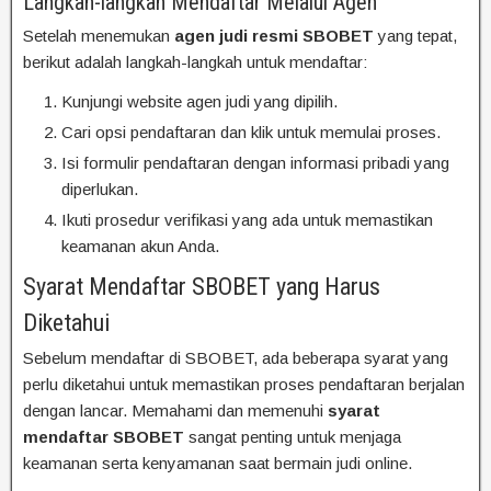
Langkah-langkah Mendaftar Melalui Agen
Setelah menemukan
agen judi resmi SBOBET
yang tepat,
berikut adalah langkah-langkah untuk mendaftar:
Kunjungi website agen judi yang dipilih.
Cari opsi pendaftaran dan klik untuk memulai proses.
Isi formulir pendaftaran dengan informasi pribadi yang
diperlukan.
Ikuti prosedur verifikasi yang ada untuk memastikan
keamanan akun Anda.
Syarat Mendaftar SBOBET yang Harus
Diketahui
Sebelum mendaftar di SBOBET, ada beberapa syarat yang
perlu diketahui untuk memastikan proses pendaftaran berjalan
dengan lancar. Memahami dan memenuhi
syarat
mendaftar SBOBET
sangat penting untuk menjaga
keamanan serta kenyamanan saat bermain judi online.