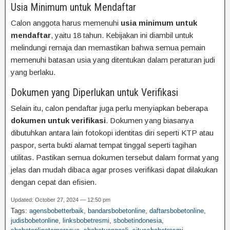
Usia Minimum untuk Mendaftar
Calon anggota harus memenuhi
usia minimum untuk
mendaftar
, yaitu 18 tahun. Kebijakan ini diambil untuk
melindungi remaja dan memastikan bahwa semua pemain
memenuhi batasan usia yang ditentukan dalam peraturan judi
yang berlaku.
Dokumen yang Diperlukan untuk Verifikasi
Selain itu, calon pendaftar juga perlu menyiapkan beberapa
dokumen untuk verifikasi
. Dokumen yang biasanya
dibutuhkan antara lain fotokopi identitas diri seperti KTP atau
paspor, serta bukti alamat tempat tinggal seperti tagihan
utilitas. Pastikan semua dokumen tersebut dalam format yang
jelas dan mudah dibaca agar proses verifikasi dapat dilakukan
dengan cepat dan efisien.
Updated: October 27, 2024 — 12:50 pm
Tags:
agensbobetterbaik
,
bandarsbobetonline
,
daftarsbobetonline
,
judisbobetonline
,
linksbobetresmi
,
sbobetindonesia
,