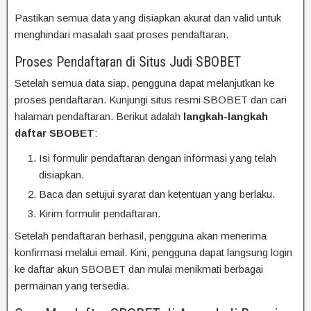
Pastikan semua data yang disiapkan akurat dan valid untuk
menghindari masalah saat proses pendaftaran.
Proses Pendaftaran di Situs Judi SBOBET
Setelah semua data siap, pengguna dapat melanjutkan ke
proses pendaftaran. Kunjungi situs resmi SBOBET dan cari
halaman pendaftaran. Berikut adalah
langkah-langkah
daftar SBOBET
:
Isi formulir pendaftaran dengan informasi yang telah
disiapkan.
Baca dan setujui syarat dan ketentuan yang berlaku.
Kirim formulir pendaftaran.
Setelah pendaftaran berhasil, pengguna akan menerima
konfirmasi melalui email. Kini, pengguna dapat langsung login
ke daftar akun SBOBET dan mulai menikmati berbagai
permainan yang tersedia.