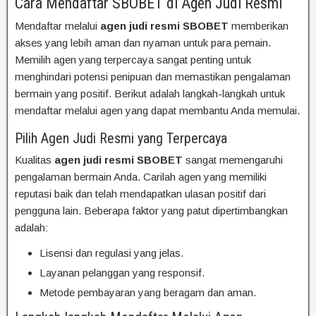
Cara Mendaftar SBOBET di Agen Judi Resmi
Mendaftar melalui
agen judi resmi SBOBET
memberikan
akses yang lebih aman dan nyaman untuk para pemain.
Memilih agen yang terpercaya sangat penting untuk
menghindari potensi penipuan dan memastikan pengalaman
bermain yang positif. Berikut adalah langkah-langkah untuk
mendaftar melalui agen yang dapat membantu Anda memulai.
Pilih Agen Judi Resmi yang Terpercaya
Kualitas
agen judi resmi SBOBET
sangat memengaruhi
pengalaman bermain Anda. Carilah agen yang memiliki
reputasi baik dan telah mendapatkan ulasan positif dari
pengguna lain. Beberapa faktor yang patut dipertimbangkan
adalah:
Lisensi dan regulasi yang jelas.
Layanan pelanggan yang responsif.
Metode pembayaran yang beragam dan aman.