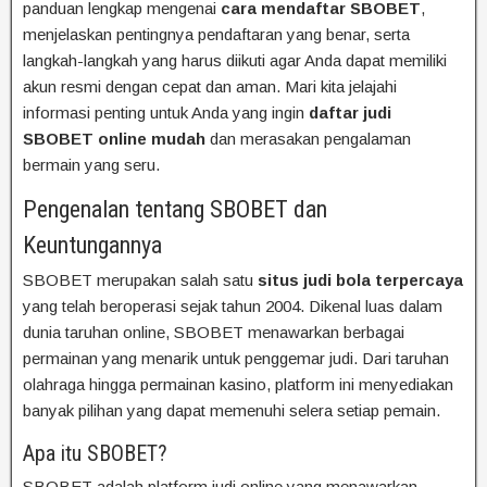
panduan lengkap mengenai
cara mendaftar SBOBET
,
menjelaskan pentingnya pendaftaran yang benar, serta
langkah-langkah yang harus diikuti agar Anda dapat memiliki
akun resmi dengan cepat dan aman. Mari kita jelajahi
informasi penting untuk Anda yang ingin
daftar judi
SBOBET online mudah
dan merasakan pengalaman
bermain yang seru.
Pengenalan tentang SBOBET dan
Keuntungannya
SBOBET merupakan salah satu
situs judi bola terpercaya
yang telah beroperasi sejak tahun 2004. Dikenal luas dalam
dunia taruhan online, SBOBET menawarkan berbagai
permainan yang menarik untuk penggemar judi. Dari taruhan
olahraga hingga permainan kasino, platform ini menyediakan
banyak pilihan yang dapat memenuhi selera setiap pemain.
Apa itu SBOBET?
SBOBET adalah platform judi online yang menawarkan