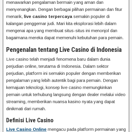
menawarkan pengalaman bermain yang aman dan
menyenangkan. Dengan berbagai pilihan permainan dan fitur
menarik,
live casino terpercaya
semakin populer di
kalangan penggemar judi. Mari kita eksplorasi lebih dalam
mengenai apa yang membuat situs-situs ini menonjol dan
bagaimana mereka dapat memenuhi kebutuhan para pemain.
Pengenalan tentang Live Casino di Indonesia
Live casino telah menjadi fenomena baru dalam dunia
perjudian online, terutama di Indonesia. Dalam sektor
perjudian, platform ini semakin populer dengan memberikan
pengalaman yang lebih autentik bagi para pemain. Dengan
kemajuan teknologi, konsep live casino memungkinkan
pemain untuk terhubung langsung dengan dealer melalui video
streaming, memberikan nuansa kasino nyata yang dapat
dinikmati dari rumah.
Definisi Live Casino
Live Casino Online
mengacu pada platform permainan yang