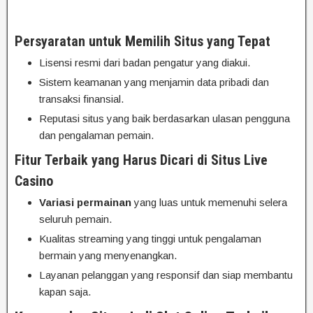
Persyaratan untuk Memilih Situs yang Tepat
Lisensi resmi dari badan pengatur yang diakui.
Sistem keamanan yang menjamin data pribadi dan
transaksi finansial.
Reputasi situs yang baik berdasarkan ulasan pengguna
dan pengalaman pemain.
Fitur Terbaik yang Harus Dicari di Situs Live
Casino
Variasi permainan
yang luas untuk memenuhi selera
seluruh pemain.
Kualitas streaming yang tinggi untuk pengalaman
bermain yang menyenangkan.
Layanan pelanggan yang responsif dan siap membantu
kapan saja.