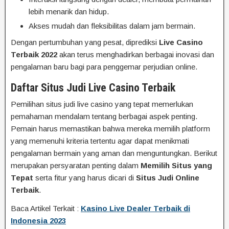
lebih menarik dan hidup.
Akses mudah dan fleksibilitas dalam jam bermain.
Dengan pertumbuhan yang pesat, diprediksi
Live Casino
Terbaik 2022
akan terus menghadirkan berbagai inovasi dan
pengalaman baru bagi para penggemar perjudian online.
Daftar Situs Judi Live Casino Terbaik
Pemilihan situs judi live casino yang tepat memerlukan
pemahaman mendalam tentang berbagai aspek penting.
Pemain harus memastikan bahwa mereka memilih platform
yang memenuhi kriteria tertentu agar dapat menikmati
pengalaman bermain yang aman dan menguntungkan. Berikut
merupakan persyaratan penting dalam
Memilih Situs yang
Tepat
serta fitur yang harus dicari di
Situs Judi Online
Terbaik
.
Baca Artikel Terkait :
Kasino Live Dealer Terbaik di
Indonesia 2023