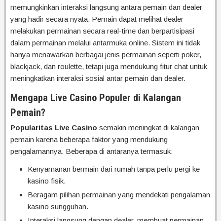
memungkinkan interaksi langsung antara pemain dan dealer
yang hadir secara nyata. Pemain dapat melihat dealer
melakukan permainan secara real-time dan berpartisipasi
dalam permainan melalui antarmuka online. Sistem ini tidak
hanya menawarkan berbagai jenis permainan seperti poker,
blackjack, dan roulette, tetapi juga mendukung fitur chat untuk
meningkatkan interaksi sosial antar pemain dan dealer.
Mengapa Live Casino Populer di Kalangan
Pemain?
Popularitas Live Casino
semakin meningkat di kalangan
pemain karena beberapa faktor yang mendukung
pengalamannya. Beberapa di antaranya termasuk:
Kenyamanan bermain dari rumah tanpa perlu pergi ke
kasino fisik.
Beragam pilihan permainan yang mendekati pengalaman
kasino sungguhan.
Interaksi langsung dengan dealer, membuat permainan