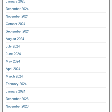
January 2025
December 2024
November 2024
October 2024
September 2024
August 2024
July 2024
June 2024
May 2024
April 2024
March 2024
February 2024
January 2024
December 2023
November 2023