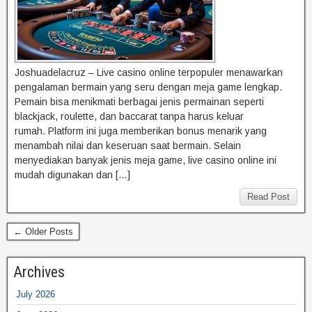
Joshuadelacruz – Live casino online terpopuler menawarkan
pengalaman bermain yang seru dengan meja game lengkap.
Pemain bisa menikmati berbagai jenis permainan seperti
blackjack, roulette, dan baccarat tanpa harus keluar
rumah. Platform ini juga memberikan bonus menarik yang
menambah nilai dan keseruan saat bermain. Selain
menyediakan banyak jenis meja game, live casino online ini
mudah digunakan dan […]
Read Post
← Older Posts
Archives
July 2026