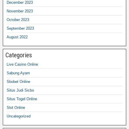
December 2023
November 2023
October 2023
September 2023
August 2022
Categories
Live Casino Online
Sabung Ayam
Sbobet Online
Situs Judi Sicbo
Situs Togel Online
Slot Online
Uncategorized