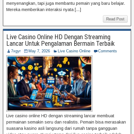
menyenangkan, tapi juga membantu pemain yang baru belajar.
Mereka memberikan interaksi nyata […]
Read Post
Live Casino Online HD Dengan Streaming
Lancar Untuk Pengalaman Bermain Terbaik
7xgyr
May 7, 2026
Live Casino Online
Comments
Live casino online HD dengan streaming lancar membuat
permainan semakin seru dan realistis. Pemain bisa merasakan
suasana kasino asli langsung dari rumah tanpa gangguan