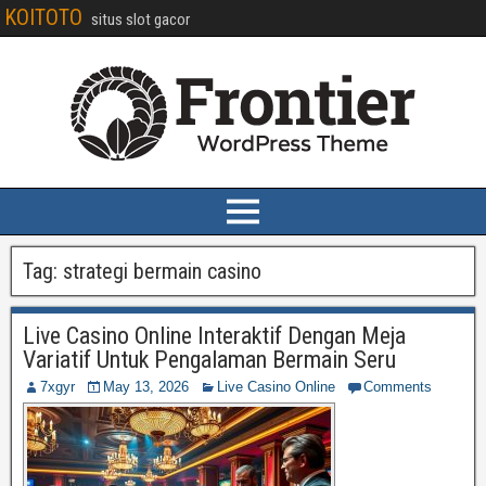
KOITOTO
situs slot gacor
Tag:
strategi bermain casino
Live Casino Online Interaktif Dengan Meja
Variatif Untuk Pengalaman Bermain Seru
7xgyr
May 13, 2026
Live Casino Online
Comments