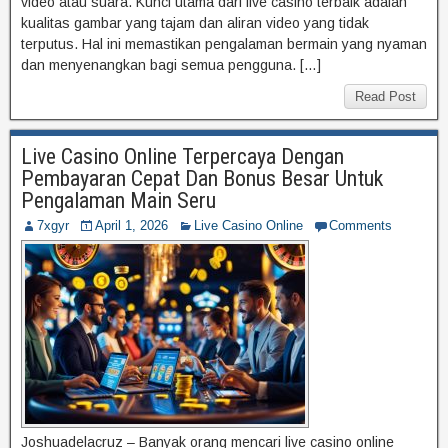
video atau suara. Kunci utama dari live casino terbaik adalah
kualitas gambar yang tajam dan aliran video yang tidak
terputus. Hal ini memastikan pengalaman bermain yang nyaman
dan menyenangkan bagi semua pengguna. […]
Read Post
Live Casino Online Terpercaya Dengan
Pembayaran Cepat Dan Bonus Besar Untuk
Pengalaman Main Seru
7xgyr
April 1, 2026
Live Casino Online
Comments
Joshuadelacruz – Banyak orang mencari live casino online