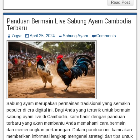
Read Post
Panduan Bermain Live Sabung Ayam Cambodia
Terbaru
7xgyr
April 25, 2024
Sabung Ayam
Comments
Sabung ayam merupakan permainan tradisional yang semakin
populer di era digital ini. Bagi Anda yang tertarik untuk bermain
sabung ayam live di Cambodia, kami hadir dengan panduan
terbaru yang akan membantu Anda memahami cara bermain
dan memenangkan pertarungan. Dalam panduan ini, kami akan
memberikan informasi lengkap mengenai strategi dan tips untuk