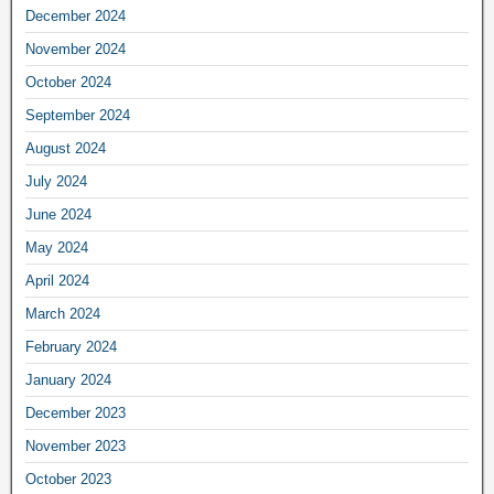
December 2024
November 2024
October 2024
September 2024
August 2024
July 2024
June 2024
May 2024
April 2024
March 2024
February 2024
January 2024
December 2023
November 2023
October 2023