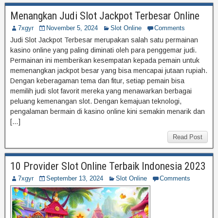
Menangkan Judi Slot Jackpot Terbesar Online
7xgyr
November 5, 2024
Slot Online
Comments
Judi Slot Jackpot Terbesar merupakan salah satu permainan
kasino online yang paling diminati oleh para penggemar judi.
Permainan ini memberikan kesempatan kepada pemain untuk
memenangkan jackpot besar yang bisa mencapai jutaan rupiah.
Dengan keberagaman tema dan fitur, setiap pemain bisa
memilih judi slot favorit mereka yang menawarkan berbagai
peluang kemenangan slot. Dengan kemajuan teknologi,
pengalaman bermain di kasino online kini semakin menarik dan
[…]
Read Post
10 Provider Slot Online Terbaik Indonesia 2023
7xgyr
September 13, 2024
Slot Online
Comments