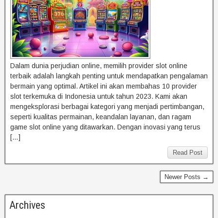
Dalam dunia perjudian online, memilih provider slot online
terbaik adalah langkah penting untuk mendapatkan pengalaman
bermain yang optimal. Artikel ini akan membahas 10 provider
slot terkemuka di Indonesia untuk tahun 2023. Kami akan
mengeksplorasi berbagai kategori yang menjadi pertimbangan,
seperti kualitas permainan, keandalan layanan, dan ragam
game slot online yang ditawarkan. Dengan inovasi yang terus
[…]
Read Post
Newer Posts →
Archives