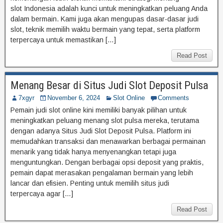
slot Indonesia adalah kunci untuk meningkatkan peluang Anda
dalam bermain. Kami juga akan mengupas dasar-dasar judi
slot, teknik memilih waktu bermain yang tepat, serta platform
terpercaya untuk memastikan […]
Read Post
Menang Besar di Situs Judi Slot Deposit Pulsa
7xgyr
November 6, 2024
Slot Online
Comments
Pemain judi slot online kini memiliki banyak pilihan untuk
meningkatkan peluang menang slot pulsa mereka, terutama
dengan adanya Situs Judi Slot Deposit Pulsa. Platform ini
memudahkan transaksi dan menawarkan berbagai permainan
menarik yang tidak hanya menyenangkan tetapi juga
menguntungkan. Dengan berbagai opsi deposit yang praktis,
pemain dapat merasakan pengalaman bermain yang lebih
lancar dan efisien. Penting untuk memilih situs judi
terpercaya agar […]
Read Post