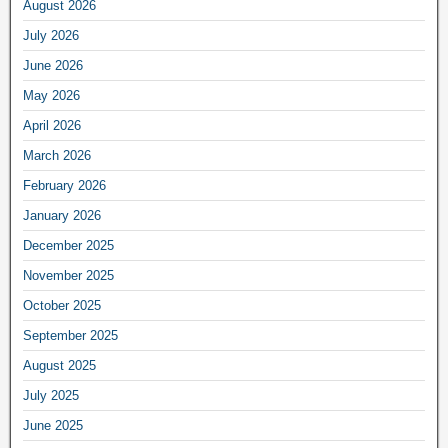
August 2026
July 2026
June 2026
May 2026
April 2026
March 2026
February 2026
January 2026
December 2025
November 2025
October 2025
September 2025
August 2025
July 2025
June 2025