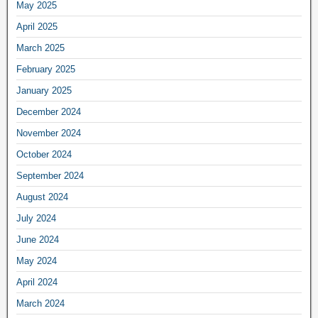
May 2025
April 2025
March 2025
February 2025
January 2025
December 2024
November 2024
October 2024
September 2024
August 2024
July 2024
June 2024
May 2024
April 2024
March 2024